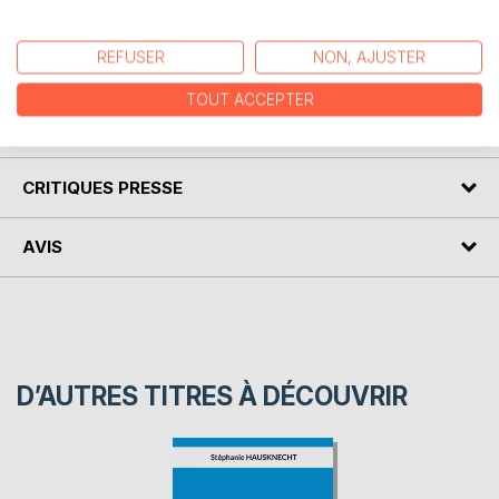
Ce livre vous explique la psychologie et le sport ainsi que la
REFUSER
NON, AJUSTER
notion d'objectif dans la vie.
TOUT ACCEPTER
AUTEUR(S)
CRITIQUES PRESSE
AVIS
D’AUTRES TITRES À DÉCOUVRIR