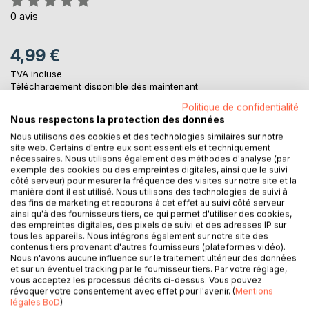
0%
0
avis
4,99 €
TVA incluse
Téléchargement disponible dès maintenant
Politique de confidentialité
Nous respectons la protection des données
AJOUTER AU PANIER
Nous utilisons des cookies et des technologies similaires sur notre
site web. Certains d'entre eux sont essentiels et techniquement
nécessaires. Nous utilisons également des méthodes d'analyse (par
exemple des cookies ou des empreintes digitales, ainsi que le suivi
Ajouter à ma liste d'envies
côté serveur) pour mesurer la fréquence des visites sur notre site et la
Laisser un avis
manière dont il est utilisé. Nous utilisons des technologies de suivi à
des fins de marketing et recourons à cet effet au suivi côté serveur
ainsi qu'à des fournisseurs tiers, ce qui permet d'utiliser des cookies,
des empreintes digitales, des pixels de suivi et des adresses IP sur
tous les appareils. Nous intégrons également sur notre site des
contenus tiers provenant d'autres fournisseurs (plateformes vidéo).
Nous n'avons aucune influence sur le traitement ultérieur des données
et sur un éventuel tracking par le fournisseur tiers. Par votre réglage,
vous acceptez les processus décrits ci-dessus. Vous pouvez
révoquer votre consentement avec effet pour l'avenir. (
Mentions
DESCRIPTION
légales BoD
)