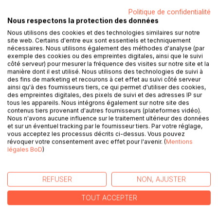
Politique de confidentialité
Nous respectons la protection des données
DESCRIPTION
Nous utilisons des cookies et des technologies similaires sur notre
site web. Certains d'entre eux sont essentiels et techniquement
nécessaires. Nous utilisons également des méthodes d'analyse (par
En 1940, l'armée allemande approchant de l'embouchure
exemple des cookies ou des empreintes digitales, ainsi que le suivi
de la Somme, Paul, peintre en bâtiment de 20 ans,
côté serveur) pour mesurer la fréquence des visites sur notre site et la
manière dont il est utilisé. Nous utilisons des technologies de suivi à
emmène famille et fiancée vers la Bretagne. Incorporé pas
des fins de marketing et recourons à cet effet au suivi côté serveur
voie d'affiche, il est capturé par l'envahisseur entre la
ainsi qu'à des fournisseurs tiers, ce qui permet d'utiliser des cookies,
signature de l'armistice et sa prise d'effet.
des empreintes digitales, des pixels de suivi et des adresses IP sur
Ce livre, abondamment illustré par des dessins et lavis de
tous les appareils. Nous intégrons également sur notre site des
contenus tiers provenant d'autres fournisseurs (plateformes vidéo).
l'auteur, raconte les 5 ans de sa jeunesse passées en
Nous n'avons aucune influence sur le traitement ultérieur des données
Prusse Orientale.
et sur un éventuel tracking par le fournisseur tiers. Par votre réglage,
Son don pour la peinture et le dessin, son opiniâtreté et son
vous acceptez les processus décrits ci-dessus. Vous pouvez
révoquer votre consentement avec effet pour l'avenir. (
Mentions
honnêteté font que ces années ne sont pas entièrement
légales BoD
)
perdues. Il en revient avec une bonne connaissance des
langues allemandes et anglaises, la certitude de son destin
d'artiste et un caractère bien trempé.
REFUSER
NON, AJUSTER
50 ans plus tard, immobilisé par un souci de santé, il décide
de faire profiter ses enfants de son expérience via
TOUT ACCEPTER
l'écriture.