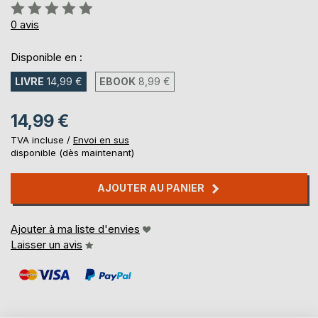
Évaluation:
0%
0
avis
Disponible en :
LIVRE
14,99 €
EBOOK
8,99 €
14,99 €
TVA incluse /
Envoi en sus
disponible (dès maintenant)
AJOUTER AU PANIER
Ajouter à ma liste d'envies
Laisser un avis