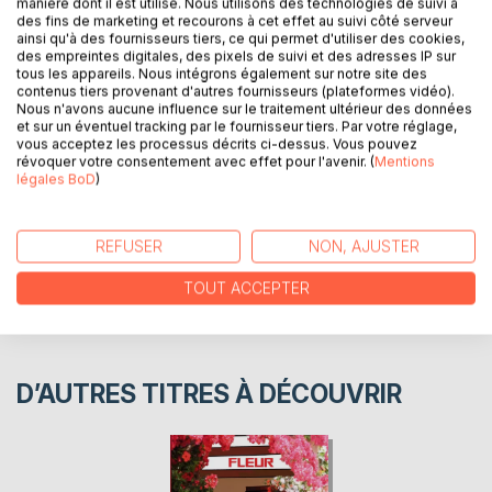
manière dont il est utilisé. Nous utilisons des technologies de suivi à
de toiles et dessins de l'auteur, qui, en famille, ou entre
des fins de marketing et recourons à cet effet au suivi côté serveur
ainsi qu'à des fournisseurs tiers, ce qui permet d'utiliser des cookies,
amis, vous feront passer d'agréables moments. Bonne
des empreintes digitales, des pixels de suivi et des adresses IP sur
lecture!
tous les appareils. Nous intégrons également sur notre site des
contenus tiers provenant d'autres fournisseurs (plateformes vidéo).
Nous n'avons aucune influence sur le traitement ultérieur des données
et sur un éventuel tracking par le fournisseur tiers. Par votre réglage,
AUTEUR(S)
vous acceptez les processus décrits ci-dessus. Vous pouvez
révoquer votre consentement avec effet pour l'avenir. (
Mentions
légales BoD
)
CRITIQUES PRESSE
AVIS
REFUSER
NON, AJUSTER
TOUT ACCEPTER
D’AUTRES TITRES À DÉCOUVRIR