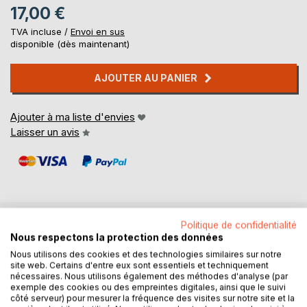
17,00 €
TVA incluse /
Envoi en sus
disponible (dès maintenant)
AJOUTER AU PANIER
Ajouter à ma liste d'envies
Laisser un avis
Politique de confidentialité
DESCRIPTION
Nous respectons la protection des données
Nous utilisons des cookies et des technologies similaires sur notre
site web. Certains d'entre eux sont essentiels et techniquement
Catherine Dutailly vous invite à un voyage poétique au
nécessaires. Nous utilisons également des méthodes d'analyse (par
exemple des cookies ou des empreintes digitales, ainsi que le suivi
coeur de Noël, entre réalité et imaginaire. Souvenirs,
côté serveur) pour mesurer la fréquence des visites sur notre site et la
traditions, évasion et humour, autant de textes agrémentés