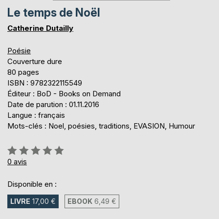
Le temps de Noël
Catherine Dutailly
Poésie
Couverture dure
80 pages
ISBN : 9782322115549
Éditeur : BoD - Books on Demand
Date de parution : 01.11.2016
Langue : français
Mots-clés : Noel, poésies, traditions, EVASION, Humour
Évaluation:
0%
0
avis
Disponible en :
LIVRE
17,00 €
EBOOK
6,49 €