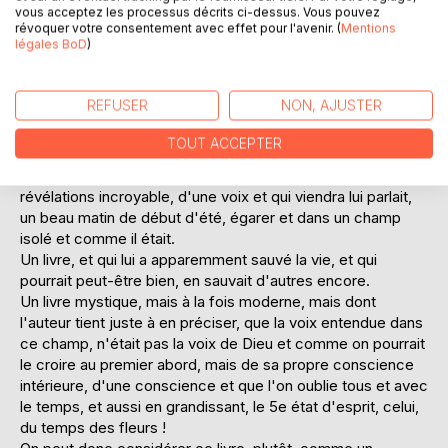
Mais il m'a permis ainsi, de garder ou démarrer dans la vie,
vous acceptez les processus décrits ci-dessus. Vous pouvez
un nouveau temps... vraiment...! Mais lequel...?
révoquer votre consentement avec effet pour l'avenir. (
Mentions
légales BoD
)
Peut-être ! Un 5eme état d'esprit, celui ? Du temps des
fleurs***.
REFUSER
NON, AJUSTER
Fin
-
TOUT ACCEPTER
Un livre étrange et mystérieux, et où le témoignage de
l'auteur est plutôt surprenant, fait d'une rencontre et de
révélations incroyable, d'une voix et qui viendra lui parlait,
un beau matin de début d'été, égarer et dans un champ
isolé et comme il était.
Un livre, et qui lui a apparemment sauvé la vie, et qui
pourrait peut-être bien, en sauvait d'autres encore.
Un livre mystique, mais à la fois moderne, mais dont
l'auteur tient juste à en préciser, que la voix entendue dans
ce champ, n'était pas la voix de Dieu et comme on pourrait
le croire au premier abord, mais de sa propre conscience
intérieure, d'une conscience et que l'on oublie tous et avec
le temps, et aussi en grandissant, le 5e état d'esprit, celui,
du temps des fleurs !