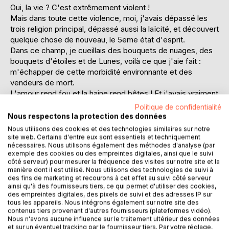
Oui, la vie ? C'est extrêmement violent !
Mais dans toute cette violence, moi, j'avais dépassé les
trois religion principal, dépassé aussi la laïcité, et découvert
quelque chose de nouveau, le 5eme état d'esprit.
Dans ce champ, je cueillais des bouquets de nuages, des
bouquets d'étoiles et de Lunes, voilà ce que j'aie fait :
m'échapper de cette morbidité environnante et des
vendeurs de mort.
L'amour rend fou et la haine rend bêtes ! Et j'avais vraiment
l'impression ! Que je m'étais noyé dans un océan de
Politique de confidentialité
cauchemars et que je m'étais rattrapé, de justesse, à un
Nous respectons la protection des données
radeau et que l'on appelle... la vie.
Nous utilisons des cookies et des technologies similaires sur notre
Pour moi et maintenant, Dieu ? Ce n'est pas un homme,
site web. Certains d'entre eux sont essentiels et techniquement
nécessaires. Nous utilisons également des méthodes d'analyse (par
assis dans un nuage ! Mais la nature, le Soleil, les arbres et
exemple des cookies ou des empreintes digitales, ainsi que le suivi
le vent ; voilà Dieu pour moi et aujourd'hui...
côté serveur) pour mesurer la fréquence des visites sur notre site et la
J'avais rencontré un Dieu, tout beau tout neuf ! Un Dieu et
manière dont il est utilisé. Nous utilisons des technologies de suivi à
des fins de marketing et recourons à cet effet au suivi côté serveur
qui me permit, de tordre le cou à toute cette fatalité et de
ainsi qu'à des fournisseurs tiers, ce qui permet d'utiliser des cookies,
m'extirper aussi, de ce chemin de la mort.
des empreintes digitales, des pixels de suivi et des adresses IP sur
J'avais grandi et mon esprit avait grandi, j'avais tout
tous les appareils. Nous intégrons également sur notre site des
dépassé et atteint, la sagesse éternelle et tout cela, dans
contenus tiers provenant d'autres fournisseurs (plateformes vidéo).
Nous n'avons aucune influence sur le traitement ultérieur des données
un simple champ de blé.
et sur un éventuel tracking par le fournisseur tiers. Par votre réglage,