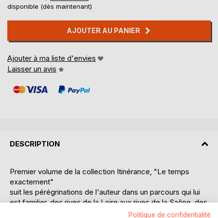
disponible (dès maintenant)
AJOUTER AU PANIER
Ajouter à ma liste d'envies
Laisser un avis
DESCRIPTION
Premier volume de la collection Itinérance, "Le temps
exactement"
suit les pérégrinations de l'auteur dans un parcours qui lui
est familier, des rives de la Loire aux rives de la Saône, des
fastes de Paris aux candeurs de Cherasco, des hauteurs
Politique de confidentialité