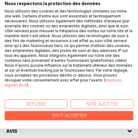
du Piémont aux rivages de Méditerranée.
Nous respectons la protection des données
Collectionneuse d'instants, Elise Bidault explore le rythme
Nous utilisons des cookies et des technologies similaires sur notre
des hommes et des lieux, en arrêts sur image captés sous
site web. Certains d'entre eux sont essentiels et techniquement
nécessaires. Nous utilisons également des méthodes d'analyse (par
sa plume et rehaussés par les illustrations de Danielle
exemple des cookies ou des empreintes digitales, ainsi que le suivi
Perucca.
côté serveur) pour mesurer la fréquence des visites sur notre site et la
Le train , lancinant, passe et repasse, revient comme un
manière dont il est utilisé. Nous utilisons des technologies de suivi à
des fins de marketing et recourons à cet effet au suivi côté serveur
refrain.
ainsi qu'à des fournisseurs tiers, ce qui permet d'utiliser des cookies,
Dans ce voyage initiatique où les hommes sont les
des empreintes digitales, des pixels de suivi et des adresses IP sur
boussoles, les conversations les fleuves et les voix les à-
tous les appareils. Nous intégrons également sur notre site des
contenus tiers provenant d'autres fournisseurs (plateformes vidéo).
pics, les mouvements les chemins et les gestes autant de
Nous n'avons aucune influence sur le traitement ultérieur des données
rocs suspendus, un paysage onirique se forme, tantôt
et sur un éventuel tracking par le fournisseur tiers. Par votre réglage,
langoureux et placide, tantôt escarpé et bouillonnant, de
vous acceptez les processus décrits ci-dessus. Vous pouvez
l'esprit des lieux cristallisé.
révoquer votre consentement avec effet pour l'avenir. (
Mentions
légales BoD
)
AUTEUR(S)
REFUSER
NON, AJUSTER
CRITIQUES PRESSE
TOUT ACCEPTER
AVIS