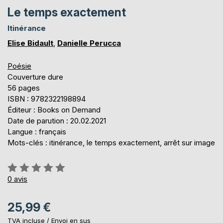
Le temps exactement
Itinérance
Elise Bidault
,
Danielle Perucca
Poésie
Couverture dure
56 pages
ISBN : 9782322198894
Éditeur : Books on Demand
Date de parution : 20.02.2021
Langue : français
Mots-clés : itinérance, le temps exactement, arrêt sur image
Évaluation:
0%
0
avis
25,99 €
TVA incluse /
Envoi en sus