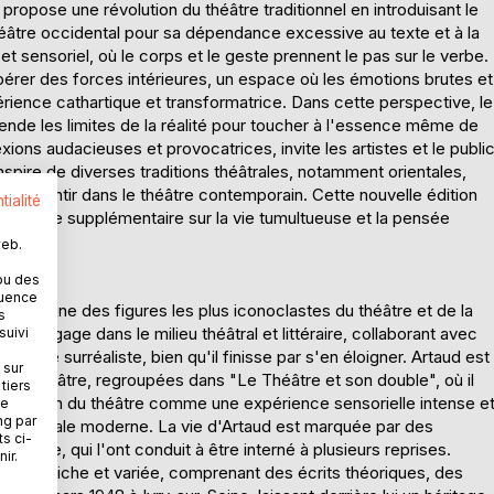
propose une révolution du théâtre traditionnel en introduisant le
 théâtre occidental pour sa dépendance excessive au texte et à la
 et sensoriel, où le corps et le geste prennent le pas sur le verbe.
érer des forces intérieures, un espace où les émotions brutes et
érience cathartique et transformatrice. Dans cette perspective, le
cende les limites de la réalité pour toucher à l'essence même de
xions audacieuses et provocatrices, invite les artistes et le publi
'inspire de diverses traditions théâtrales, notamment orientales,
encore sentir dans le théâtre contemporain. Cette nouvelle édition
tialité
 éclairage supplémentaire sur la vie tumultueuse et la pensée
web.
ou des
quence
 est l'une des figures les plus iconoclastes du théâtre et de la
s
il s'engage dans le milieu théâtral et littéraire, collaborant avec
suivi
roupe surréaliste, bien qu'il finisse par s'en éloigner. Artaud est
 sur
ur le théâtre, regroupées dans "Le Théâtre et son double", où il
tiers
Sa vision du théâtre comme une expérience sensorielle intense e
ne
ng par
e théâtrale moderne. La vie d'Artaud est marquée par des
ts ci-
ance, qui l'ont conduit à être interné à plusieurs reprises.
ir.
oeuvre riche et variée, comprenant des écrits théoriques, des