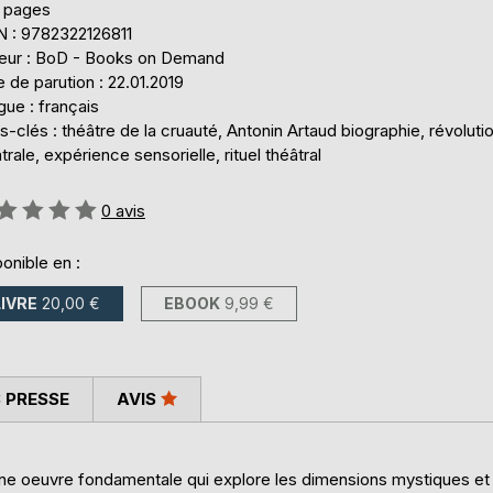
 pages
N : 9782322126811
teur : BoD - Books on Demand
 de parution : 22.01.2019
ue : français
-clés : théâtre de la cruauté, Antonin Artaud biographie, révoluti
trale, expérience sensorielle, rituel théâtral
uation:
0
avis
onible en :
LIVRE
20,00 €
EBOOK
9,99 €
 PRESSE
AVIS
une oeuvre fondamentale qui explore les dimensions mystiques et