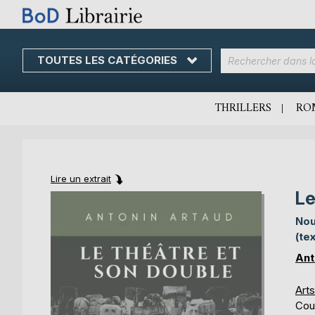
TOUTES LES CATÉGORIES
Skip
to
Content
THRILLERS
RO
Lire un extrait
Le
Skip
Skip
to
to
Nou
the
the
(te
end
beginning
of
of
Ant
the
the
images
images
Art
gallery
gallery
Cou