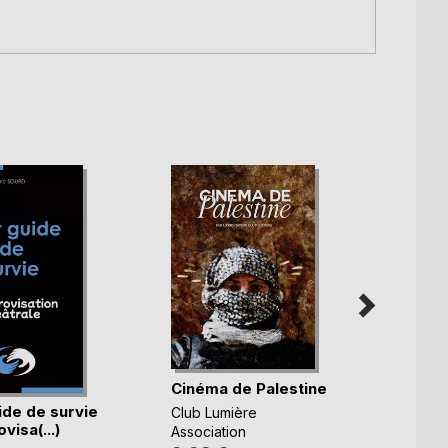
Émoti
Cinéma de Palestine
Maryl
ide de survie
Club Lumière
35,0
visa(...)
Association