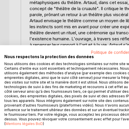
métaphysiques du théâtre. Artaud, dans cet essai, 
concept de "théâtre de la cruauté". Il critique le
parole, prônant un retour à un théâtre plus viscéral
Artaud envisage le théâtre comme un moyen de lib
les instincts sont mis en avant pour créer une exp
théâtre devient un rituel, une cérémonie qui trans
l'existence humaine. L'ouvrage, à travers ses réfle
à repenser leur rapport à l'art et à la vie. Artaud s
pour illustrer ses idées, et son influence se fait 
Politique de confiden
est enrichie d'une biographie d'Artaud, offrant un
Nous respectons la protection des données
radicale de cet artiste visionnaire.
Nous utilisons des cookies et des technologies similaires sur notre site 
Certains d'entre eux sont essentiels et techniquement nécessaires. Nous
utilisons également des méthodes d'analyse (par exemple des cookies 
L'AUTEUR :
empreintes digitales, ainsi que le suivi côté serveur) pour mesurer la fré
Antonin Artaud, né le 4 septembre 1896 à Marseille,
des visites sur notre site et la manière dont il est utilisé. Nous utilisons de
littérature du XXe siècle. Après des études à Paris, 
technologies de suivi à des fins de marketing et recourons à cet effet au 
côté serveur ainsi qu'à des fournisseurs tiers, ce qui permet d'utiliser des
des figures majeures telles que André Breton et le g
cookies, des empreintes digitales, des pixels de suivi et des adresses IP
surtout connu pour ses théories révolutionnaires s
tous les appareils. Nous intégrons également sur notre site des contenus 
développe le concept de "théâtre de la cruauté". 
provenant d'autres fournisseurs (plateformes vidéo). Nous n'avons aucu
influence sur le traitement ultérieur des données et sur un éventuel tracki
transformatrice a profondément influencé la scèn
le fournisseur tiers. Par votre réglage, vous acceptez les processus décri
épisodes de souffrance psychologique et de dépend
dessus. Vous pouvez révoquer votre consentement avec effet pour l'aven
Malgré ces épreuves, il continue de produire une 
(
Mentions légales BoD
)