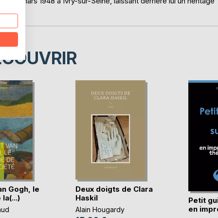
le 4 mars 1948 à Ivry-sur-Seine, laissant derrière lui un héritage
ÉCOUVRIR
an Gogh, le
Deux doigts de Clara
la(...)
Haskil
Petit gu
en impro
aud
Alain Hougardy