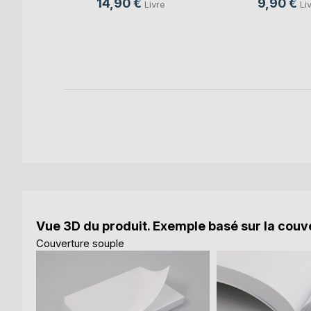
14,90 €
9,90 €
ays de
Livre
Li
ur
opie
k
Vue 3D du produit. Exemple basé sur la couve
Couverture souple