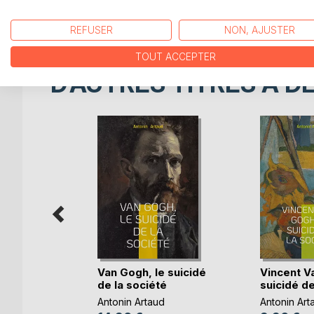
poèmes, des lettres et des dessins. Artaud décède 
artistique qui continue d'inspirer et de provoquer.
REFUSER
NON, AJUSTER
TOUT ACCEPTER
D’AUTRES TITRES À D
Van Gogh, le suicidé
Vincent V
de la société
suicidé de 
re. Que
Antonin Artaud
Antonin Art