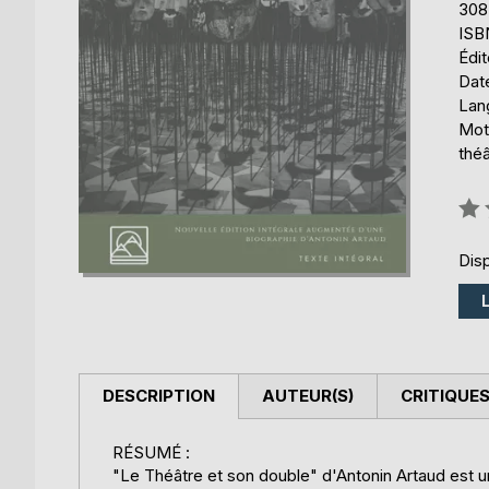
308
ISB
Édi
Date
Lang
Mots
théâ
Éval
0%
Disp
DESCRIPTION
AUTEUR(S)
CRITIQUES
RÉSUMÉ :
"Le Théâtre et son double" d'Antonin Artaud est 