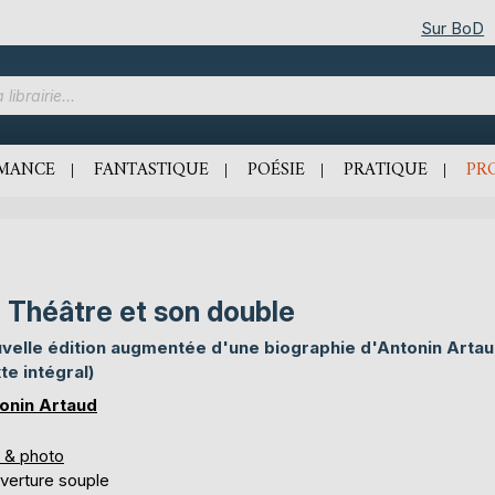
Sur BoD
MANCE
FANTASTIQUE
POÉSIE
PRATIQUE
PR
 Théâtre et son double
velle édition augmentée d'une biographie d'Antonin Arta
xte intégral)
onin Artaud
s & photo
verture souple