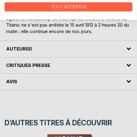
s'intéressera aussi à la naissance du mythe qui l'entoure
TOUT ACCEPTER
car, même fausses, les légendes nous apprennent
également beaucoup de ceux qui les créent. L'histoire du
Titanic ne s'est pas arrêtée le 15 avril 1912 à 2 heures 20 du
matin : elle continue encore de nos jours.
AUTEUR(S)
CRITIQUES PRESSE
AVIS
D’AUTRES TITRES À DÉCOUVRIR