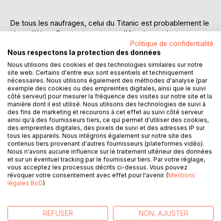
De tous les naufrages, celui du Titanic est probablement le
plus célèbre. Pourtant, au risque d'être iconoclaste, on
pourrait aussi dire qu'il est particulièrement mal connu.
Politique de confidentialité
Nous respectons la protection des données
Comme bien des événements devenus mythiques, il s'est
retrouvé entouré d'une masse de légendes et est souvent
Nous utilisons des cookies et des technologies similaires sur notre
site web. Certains d'entre eux sont essentiels et techniquement
compris de travers. Pire : les discours qui ont voulu y voir
nécessaires. Nous utilisons également des méthodes d'analyse (par
une parabole de la revanche de la nature sur l'orgueil
exemple des cookies ou des empreintes digitales, ainsi que le suivi
humain ont profondément déformé ce que fut réellement
côté serveur) pour mesurer la fréquence des visites sur notre site et la
manière dont il est utilisé. Nous utilisons des technologies de suivi à
ce naufrage. Médiatisé à outrance avant même que ses
des fins de marketing et recourons à cet effet au suivi côté serveur
rescapés n'aient regagné le port, le naufrage du Titanic a
ainsi qu'à des fournisseurs tiers, ce qui permet d'utiliser des cookies,
été recouvert de fausses nouvelles, d'exagérations et de
des empreintes digitales, des pixels de suivi et des adresses IP sur
tous les appareils. Nous intégrons également sur notre site des
légendes, au milieu desquelles les faits authentiques
contenus tiers provenant d'autres fournisseurs (plateformes vidéo).
gardent pourtant eux aussi de quoi nous fasciner. Plus d'un
Nous n'avons aucune influence sur le traitement ultérieur des données
siècle plus tard, si la "presse jaune" a été remplacée par
et sur un éventuel tracking par le fournisseur tiers. Par votre réglage,
les "shorts" sur les réseaux sociaux, légendes et théories
vous acceptez les processus décrits ci-dessus. Vous pouvez
révoquer votre consentement avec effet pour l'avenir. (
Mentions
farfelues continuent de se multiplier.
légales BoD
)
Ce livre se propose donc de reprendre les choses dans
l'ordre, et de repartir des sources et des faits, afin de
raconter l'histoire du Titanic, à travers le récit de celles et
REFUSER
NON, AJUSTER
ceux qui l'ont vécue et des traces qu'elle a laissée. Mais il