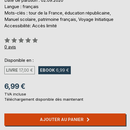
Date de parution : 02.09.2020
Langue : français
Mots-clés : tour de la France, éducation républicaine,
Manuel scolaire, patrimoine français, Voyage Initiatique
Accessibilité: Accès limité
Évaluation:
0%
0
avis
Disponible en :
LIVRE
17,00 €
EBOOK
6,99 €
6,99 €
TVA incluse
Téléchargement disponible dès maintenant
AJOUTER AU PANIER