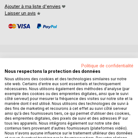
Ajouter à ma liste d'envies
Laisser un avis
DESCRIPTION
Politique de confidentialité
Nous respectons la protection des données
RÉSUMÉ :
Nous utilisons des cookies et des technologies similaires sur notre
site web. Certains d'entre eux sont essentiels et techniquement
"Le Tour de la France par deux enfants" est un ouvrage
nécessaires. Nous utilisons également des méthodes d'analyse (par
incontournable de la littérature éducative française, publié
exemple des cookies ou des empreintes digitales, ainsi que le suivi
pour la première fois en 1877. Ce livre, écrit par Augustine
côté serveur) pour mesurer la fréquence des visites sur notre site et la
Fouillée sous le pseudonyme de G. Bruno, est conçu
manière dont il est utilisé. Nous utilisons des technologies de suivi à
des fins de marketing et recourons à cet effet au suivi côté serveur
comme un manuel de lecture scolaire. Il suit l'itinéraire de
ainsi qu'à des fournisseurs tiers, ce qui permet d'utiliser des cookies,
deux jeunes frères, André et Julien, qui parcourent la
des empreintes digitales, des pixels de suivi et des adresses IP sur
France à la recherche de leur oncle après la mort de leur
tous les appareils. Nous intégrons également sur notre site des
contenus tiers provenant d'autres fournisseurs (plateformes vidéo).
père. À travers leur voyage, les lecteurs découvrent les
Nous n'avons aucune influence sur le traitement ultérieur des données
richesses géographiques, historiques et culturelles des