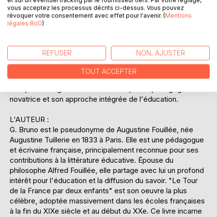
et sur un éventuel tracking par le fournisseur tiers. Par votre réglage,
différentes régions françaises. Chaque étape du voyage
vous acceptez les processus décrits ci-dessus. Vous pouvez
révoquer votre consentement avec effet pour l'avenir. (
Mentions
est l'occasion d'apprendre des leçons de choses, de
légales BoD
)
civisme et de morale. Ce récit initiatique, tout en étant une
aventure captivante, sert également d'outil pédagogique
pour enseigner aux écoliers les valeurs de la République, la
REFUSER
NON, AJUSTER
diversité du patrimoine français et les principes de la
science. Le livre a connu un immense succès et a été
TOUT ACCEPTER
utilisé dans les écoles pendant plusieurs décennies,
marquant des générations d'élèves par sa pédagogie
novatrice et son approche intégrée de l'éducation.
L'AUTEUR :
G. Bruno est le pseudonyme de Augustine Fouillée, née
Augustine Tuillerie en 1833 à Paris. Elle est une pédagogue
et écrivaine française, principalement reconnue pour ses
contributions à la littérature éducative. Épouse du
philosophe Alfred Fouillée, elle partage avec lui un profond
intérêt pour l'éducation et la diffusion du savoir. "Le Tour
de la France par deux enfants" est son oeuvre la plus
célèbre, adoptée massivement dans les écoles françaises
à la fin du XIXe siècle et au début du XXe. Ce livre incarne