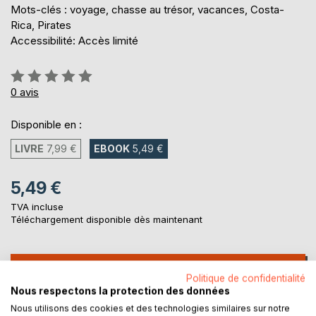
Mots-clés : voyage, chasse au trésor, vacances, Costa-
Rica, Pirates
Accessibilité: Accès limité
Évaluation:
0%
0
avis
Disponible en :
LIVRE
7,99 €
EBOOK
5,49 €
5,49 €
TVA incluse
Téléchargement disponible dès maintenant
AJOUTER AU PANIER
Politique de confidentialité
Nous respectons la protection des données
Ajouter à ma liste d'envies
Nous utilisons des cookies et des technologies similaires sur notre