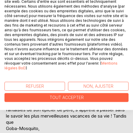
site web. Certains d'entre eux sont essentiels et techniquement
Laisser un avis
nécessaires. Nous utilisons également des méthodes d'analyse (par
exemple des cookies ou des empreintes digitales, ainsi que le suivi
côté serveur) pour mesurer la fréquence des visites sur notre site et la
manière dont il est utilisé. Nous utilisons des technologies de suivi à
des fins de marketing et recourons à cet effet au suivi côté serveur
ainsi qu'à des fournisseurs tiers, ce qui permet d'utiliser des cookies,
des empreintes digitales, des pixels de suivi et des adresses IP sur
tous les appareils. Nous intégrons également sur notre site des
contenus tiers provenant d'autres fournisseurs (plateformes vidéo).
DESCRIPTION
Nous n'avons aucune influence sur le traitement ultérieur des données
et sur un éventuel tracking par le fournisseur tiers. Par votre réglage,
vous acceptez les processus décrits ci-dessus. Vous pouvez
révoquer votre consentement avec effet pour l'avenir. (
Mentions
"- Nous avons ce que Novagrande n'a pas : le mystère. Le
légales BoD
)
mystère ! avait proclamé papa Paco.
- Et alors, qu'est-ce que tu comptes en faire de ton
mystère ? avait dit maman.
REFUSER
NON, AJUSTER
- Le vendre ! avait répliqué papa Paco."
TOUT ACCEPTER
Et c'est ainsi que Juanito, embarqué dans les
fantaisies de son épicier de père, s'apprête à passer sans
le savoir les plus merveilleuses vacances de sa vie ! Tandis
que
Goba-Mosquito,