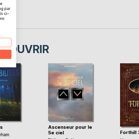
ne
ng par
ts ci-
ir.
ÉCOUVRIR
és
Ascenseur pour le
Forthill 
5e ciel
réham