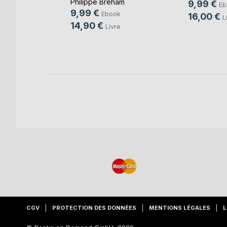
Philippe Bréham
9,99 €
Eb
9,99 €
k
Ebook
16,00 €
L
14,90 €
e
Livre
CGV
PROTECTION DES DONNÉES
MENTIONS LÉGALES
L