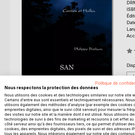
DRM 
ISB
Édi
Date
Lang
Acce
Éval
0%
Disp
Politique de confiden
Nous respectons la protection des données
Nous utilisons des cookies et des technologies similaires sur notre site 
Certains d'entre eux sont essentiels et techniquement nécessaires. Nous
utilisons également des méthodes d'analyse (par exemple des cookies 
DESCRIPTION
AUTEUR(S)
CRITIQUES
empreintes digitales, ainsi que le suivi côté serveur) pour mesurer la fré
des visites sur notre site et la manière dont il est utilisé. Nous utilisons de
technologies de suivi à des fins de marketing et recourons à cet effet au 
Au fil de ces contes et haïku, puisse ce recueil tra
côté serveur ainsi qu'à des fournisseurs tiers, ce qui permet d'utiliser des
poésie, dans un voyage situé hors de l'espace et
cookies, des empreintes digitales, des pixels de suivi et des adresses IP
tous les appareils. Nous intégrons également sur notre site des contenus 