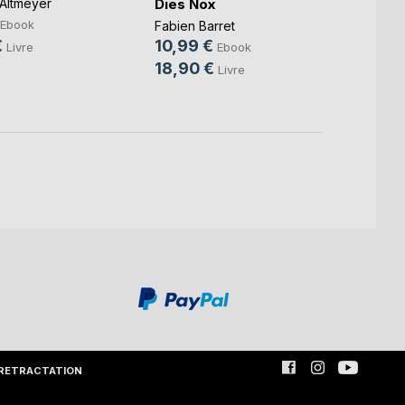
Dies Nox
Altmeyer
Vaness
0,99
Ebook
Fabien Barret
€
21,0
10,99 €
Livre
Ebook
18,90 €
Livre
RETRACTATION