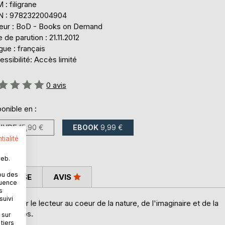
: filigrane
N : 9782322004904
teur : BoD - Books on Demand
 de parution : 21.11.2012
ue : français
ssibilité: Accès limité
uation:
0
avis
onible en :
LIVRE
15,90 €
EBOOK
9,99 €
tialité
web.
ou des
 PRESSE
AVIS
quence
s
suivi
nsporter le lecteur au coeur de la nature, de l'imaginaire et de la
 du temps.
 sur
tiers