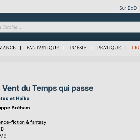
Sur BoD
MANCE
FANTASTIQUE
POÉSIE
PRATIQUE
PR
 Vent du Temps qui passe
tes et Haïku
lippe Bréham
ence-fiction & fantasy
UB
 MB