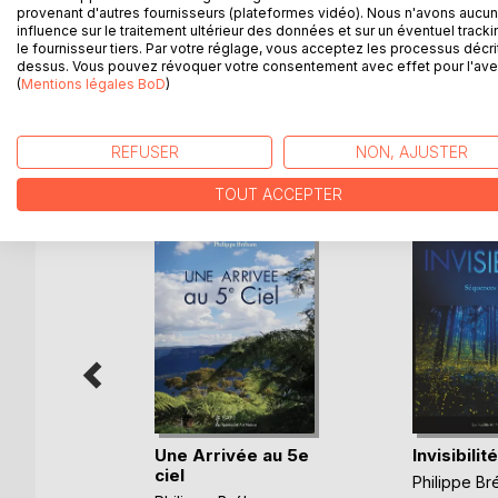
provenant d'autres fournisseurs (plateformes vidéo). Nous n'avons aucu
Au fil de ces pages
influence sur le traitement ultérieur des données et sur un éventuel tracki
Dans le vent du temps qui passe
le fournisseur tiers. Par votre réglage, vous acceptez les processus décri
Feuilles envolées...
dessus. Vous pouvez révoquer votre consentement avec effet pour l'aven
(
Mentions légales BoD
)
REFUSER
NON, AJUSTER
D’AUTRES TITRES À D
TOUT ACCEPTER
Une Arrivée au 5e
Invisibilit
ciel
Philippe B