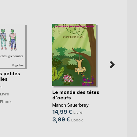
s petites
lles
n
Le monde des têtes
Je su
Livre
d'oeufs
Livre 
Ebook
Manon Sauerbrey
. Cana
14,99 €
13,9
Livre
3,99 €
7,49
Ebook