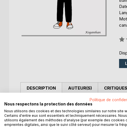
Édi
Date
Lang
Mots
can
Éval
0%
Disp
DESCRIPTION
AUTEUR(S)
CRITIQUES
Politique de confiden
Découvrez une réécriture du conte traditionnel "Le 
Nous respectons la protection des données
plongeront dans l’histoire d’une héroïne qui leur r
Nous utilisons des cookies et des technologies similaires sur notre site 
Certains d'entre eux sont essentiels et techniquement nécessaires. Nous
utilisons également des méthodes d'analyse (par exemple des cookies 
empreintes digitales, ainsi que le suivi côté serveur) pour mesurer la fré