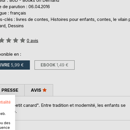
teur : BoD - Books on Demand
 de parution : 06.04.2016
ue : français
-clés : livres de contes, Histoires pour enfants, contes, le vilain p
ard, Dessins
uation:
0
avis
onible en :
LIVRE
5,99 €
EBOOK
1,49 €
 PRESSE
AVIS
tialité
vilain petit canard". Entre tradition et modernité, les enfants se
essemble.
web.
ou des
quence