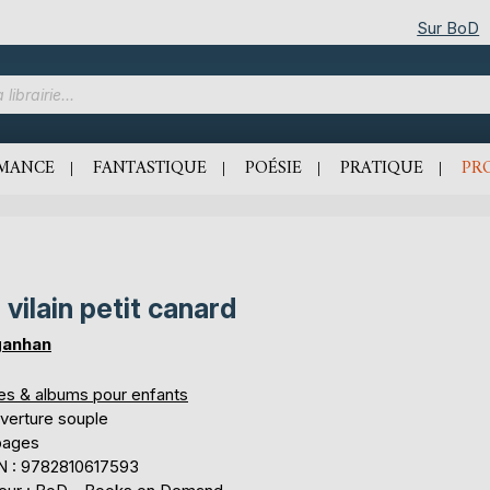
Sur BoD
MANCE
FANTASTIQUE
POÉSIE
PRATIQUE
PR
 vilain petit canard
ganhan
res & albums pour enfants
verture souple
pages
N : 9782810617593