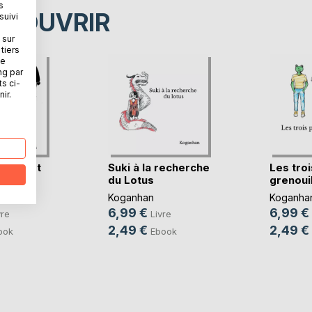
s
ÉCOUVRIR
suivi
 sur
tiers
ne
ng par
ts ci-
ir.
oires et
Suki à la recherche
Les troi
das
du Lotus
grenoui
Koganhan
Koganha
6,99 €
6,99 €
vre
Livre
2,49 €
2,49 €
ook
Ebook