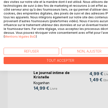
des visites sur notre site et la manière dont il est utilisé. Nous utilisons de
D’AUTRES TITRES À D
technologies de suivi à des fins de marketing et recourons à cet effet au 
côté serveur ainsi qu'à des fournisseurs tiers, ce qui permet d'utiliser des
cookies, des empreintes digitales, des pixels de suivi et des adresses IP
tous les appareils. Nous intégrons également sur notre site des contenus 
provenant d'autres fournisseurs (plateformes vidéo). Nous n'avons aucu
influence sur le traitement ultérieur des données et sur un éventuel tracki
le fournisseur tiers. Par votre réglage, vous acceptez les processus décri
dessus. Vous pouvez révoquer votre consentement avec effet pour l'aven
(
Mentions légales BoD
)
REFUSER
NON, AJUSTER
Boucles N
TOUT ACCEPTER
les 3 pan
Koganhan
tétée
Le journal intime de
4,99 €
Li
Kristelle
,
Laetitia
1,49 €
Eb
Koganhan
.
14,99 €
Livre
e