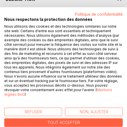
Politique de confidentialité
Le si beau département du Gers compte 463 communes,
Nous respectons la protection des données
des villes et des villages dispersés dans un paysage
Nous utilisons des cookies et des technologies similaires sur notre
vallonné et magnifique, au coeur du sud-ouest de la
site web. Certains d'entre eux sont essentiels et techniquement
France. Les auteurs, Pierre Léoutre et Michel Mingous, ont
nécessaires. Nous utilisons également des méthodes d'analyse (par
choisi de raconter la petite histoire de l'un de ces villages
exemple des cookies ou des empreintes digitales, ainsi que le suivi
côté serveur) pour mesurer la fréquence des visites sur notre site et la
gascons, dans le cadre d'une monographie historique qui
manière dont il est utilisé. Nous utilisons des technologies de suivi à
aborde en différents chapitres, avec à chaque fois
des fins de marketing et recourons à cet effet au suivi côté serveur
l'intervention d'un spécialiste de la question traitée, tout le
ainsi qu'à des fournisseurs tiers, ce qui permet d'utiliser des cookies,
passé ancien et contemporain de la commune de
des empreintes digitales, des pixels de suivi et des adresses IP sur
tous les appareils. Nous intégrons également sur notre site des
Brugnens.
contenus tiers provenant d'autres fournisseurs (plateformes vidéo).
Avec un attachement sincère et profond à ce village mais
Nous n'avons aucune influence sur le traitement ultérieur des données
aussi le souci de la rigueur d'historiens, en s'appuyant sur
et sur un éventuel tracking par le fournisseur tiers. Par votre réglage,
vous acceptez les processus décrits ci-dessus. Vous pouvez
les archives municipales et départementales, les auteurs
révoquer votre consentement avec effet pour l'avenir. (
Mentions
ont su retracer les origines et l'évolution de la communauté
légales BoD
)
brugnensoise. Grâce au soutien du Maire et du Conseil
Municipal de Brugnens, quatre éditions successives de
cette monographie historique ont pu voir le jour. Celle-ci,
REFUSER
NON, AJUSTER
prolongeant les précédentes, est la dernière et la plus
aboutie mais ne s'éloigne pas du coeur du sujet : l'histoire
TOUT ACCEPTER