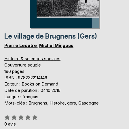
Le village de Brugnens (Gers)
Pierre Léoutre
,
Michel Mingous
Histoire & sciences sociales
Couverture souple
196 pages
ISBN : 9782322114146
Éditeur : Books on Demand
Date de parution : 04.10.2016
Langue : français
Mots-clés : Brugnens, Histoire, gers, Gascogne
Évaluation:
0%
0
avis