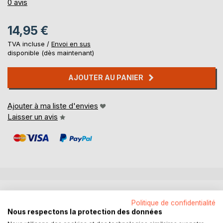
0%
0
avis
14,95 €
TVA incluse /
Envoi en sus
disponible (dès maintenant)
AJOUTER AU PANIER
Ajouter à ma liste d'envies
Laisser un avis
DESCRIPTION
Politique de confidentialité
Nous respectons la protection des données
Linou est un adorable petit pingouin, vivant dans le parfait