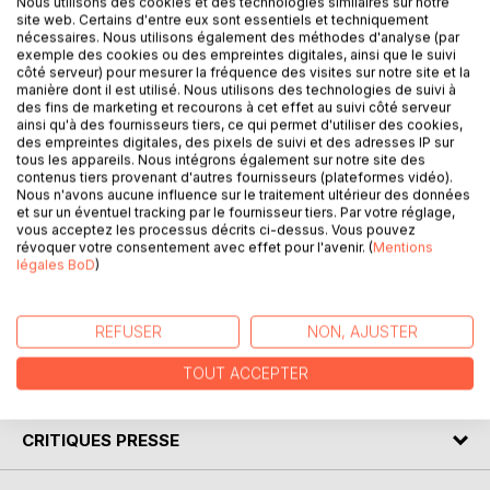
Nous utilisons des cookies et des technologies similaires sur notre
pays des pingouins, aux côtés de sa famille. Mais une nuit,
site web. Certains d'entre eux sont essentiels et techniquement
nécessaires. Nous utilisons également des méthodes d'analyse (par
la terre se réchauffe un peu trop, sa chambre dans son
exemple des cookies ou des empreintes digitales, ainsi que le suivi
igloo fond et Linou se voit traverser l'océan dans son lit.
côté serveur) pour mesurer la fréquence des visites sur notre site et la
Accueilli par d'autres animaux à l'autre bout de la terre, ces
manière dont il est utilisé. Nous utilisons des technologies de suivi à
des fins de marketing et recourons à cet effet au suivi côté serveur
derniers décident de l'aider à rentrer chez lui. Ainsi, la peur
ainsi qu'à des fournisseurs tiers, ce qui permet d'utiliser des cookies,
disparaît peu à peu et notre petit pingouin va faire un
des empreintes digitales, des pixels de suivi et des adresses IP sur
merveilleux voyage en croisant un colibri... puis un phoque,
tous les appareils. Nous intégrons également sur notre site des
contenus tiers provenant d'autres fournisseurs (plateformes vidéo).
un éléphant, une girafe, un ours en peluche et plein
Nous n'avons aucune influence sur le traitement ultérieur des données
d'autres animaux qu'il ne connaissait pas jusque là...
et sur un éventuel tracking par le fournisseur tiers. Par votre réglage,
Une histoire mettant en avant l'amitié et l'ouverture d'esprit
vous acceptez les processus décrits ci-dessus. Vous pouvez
révoquer votre consentement avec effet pour l'avenir. (
Mentions
qui oeuvrent pour la paix; notre planète et son
légales BoD
)
réchauffement qu'il s'agit de stopper; illustrée au travers
de différentes techniques, accessibles pour les petits.
À partir de 4 ans.
REFUSER
NON, AJUSTER
TOUT ACCEPTER
AUTEUR(S)
CRITIQUES PRESSE