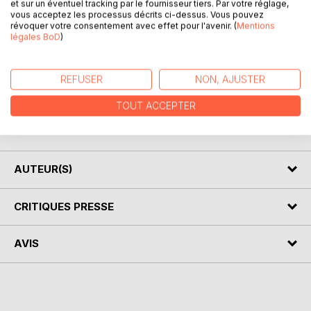
et sur un éventuel tracking par le fournisseur tiers. Par votre réglage,
vous acceptez les processus décrits ci-dessus. Vous pouvez
révoquer votre consentement avec effet pour l'avenir. (
Mentions
"Le voyage de Swann" s'apparente à une allégorie :
légales BoD
)
- quitter l'enfance, pour une destination inconnue,
prometteuse de rêves .
Swann, avance vers l'avenir.
REFUSER
NON, AJUSTER
Il est accompagné de son chat et garde dans sa poche ce
qui le relie au réconfort de l'enfance.
TOUT ACCEPTER
C'est Le Chat qui commente le périple en nous invitant à
les suivre.
AUTEUR(S)
CRITIQUES PRESSE
AVIS