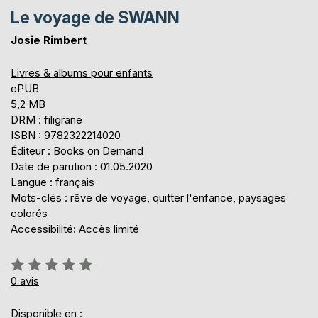
Le voyage de SWANN
Josie Rimbert
Livres & albums pour enfants
ePUB
5,2 MB
DRM : filigrane
ISBN : 9782322214020
Éditeur : Books on Demand
Date de parution : 01.05.2020
Langue : français
Mots-clés : rêve de voyage, quitter l'enfance, paysages
colorés
Accessibilité: Accès limité
Évaluation:
0%
0
avis
Disponible en :