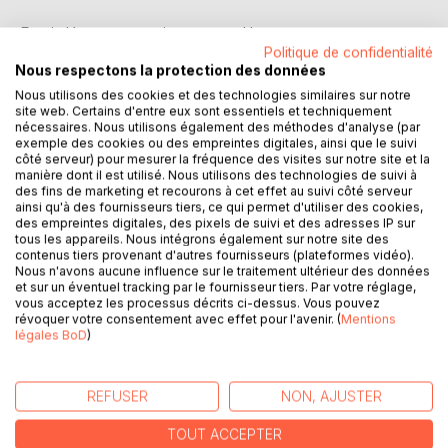
Esprit-léger est tout jeune quand la guerre ravage son
Politique de confidentialité
village. Élevé par son grand-père, ils s'en vont tous deux
Nous respectons la protection des données
vivre dans la montagne. Mais le vieil homme est âgé et
Esprit-léger se retrouve rapidement seul au monde. Mais
Nous utilisons des cookies et des technologies similaires sur notre
site web. Certains d'entre eux sont essentiels et techniquement
est-on vraiment jamais seul au monde ?... Rempli par la
nécessaires. Nous utilisons également des méthodes d'analyse (par
tristesse, mais aussi d'énergie et de curiosité, notre jeune
exemple des cookies ou des empreintes digitales, ainsi que le suivi
héros va vouloir rejoindre son grand-père, aller vers le ciel
côté serveur) pour mesurer la fréquence des visites sur notre site et la
manière dont il est utilisé. Nous utilisons des technologies de suivi à
au-dessus de la montagne pour retrouver l'âme du vieil
des fins de marketing et recourons à cet effet au suivi côté serveur
homme. S'il n'y parvient pas, il comprend cependant qu'il
ainsi qu'à des fournisseurs tiers, ce qui permet d'utiliser des cookies,
peut rappeler cet être aimé près de lui, dans son cœur et
des empreintes digitales, des pixels de suivi et des adresses IP sur
tous les appareils. Nous intégrons également sur notre site des
son âme. C'est là les prémices d'une grande aventure qui
contenus tiers provenant d'autres fournisseurs (plateformes vidéo).
le guidera à travers le monde et qui dessinera sa vie.
Nous n'avons aucune influence sur le traitement ultérieur des données
Proche de la nature, capable de comprendre et de parler
et sur un éventuel tracking par le fournisseur tiers. Par votre réglage,
vous acceptez les processus décrits ci-dessus. Vous pouvez
avec les animaux, Esprit-léger va rencontrer les hommes
révoquer votre consentement avec effet pour l'avenir. (
Mentions
et les bêtes, apprendre de tous, vouloir aider les êtres qui
légales BoD
)
croiseront sa vie et chercher à désamorcer la violence et la
guerre qui ont fait de lui un orphelin. Il découvrira alors, au fil
des aventures et des amitiés, les sentiments complexes
REFUSER
NON, AJUSTER
qui habitent les hommes : les désirs qui les enivrent, les
malheurs qui les touchent et les joies qui les élèvent. Et,
TOUT ACCEPTER