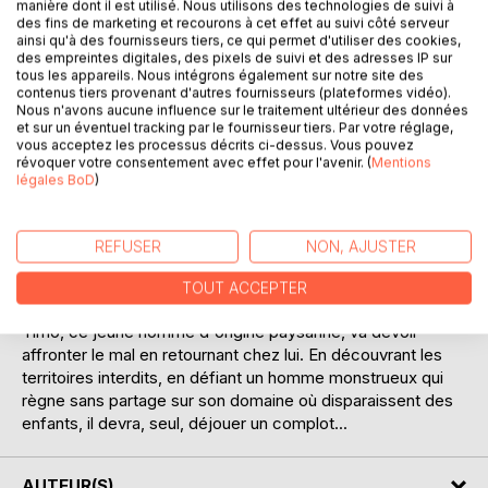
manière dont il est utilisé. Nous utilisons des technologies de suivi à
des fins de marketing et recourons à cet effet au suivi côté serveur
ainsi qu'à des fournisseurs tiers, ce qui permet d'utiliser des cookies,
des empreintes digitales, des pixels de suivi et des adresses IP sur
tous les appareils. Nous intégrons également sur notre site des
contenus tiers provenant d'autres fournisseurs (plateformes vidéo).
DESCRIPTION
Nous n'avons aucune influence sur le traitement ultérieur des données
et sur un éventuel tracking par le fournisseur tiers. Par votre réglage,
vous acceptez les processus décrits ci-dessus. Vous pouvez
révoquer votre consentement avec effet pour l'avenir. (
Mentions
Il aurait dû faire preuve de davantage de prudence...
légales BoD
)
Respecter cette règle instaurée depuis toujours dans cette
vallée isolée, ne pas se mêler des affaires des autres.
Ne pas se rendre, ce soir-là, en haut de cette montagne,
REFUSER
NON, AJUSTER
où il avait repéré des mouvements de torches dans la nuit.
Et surtout, après son réveil dans cette chambre d'hôtel, ne
TOUT ACCEPTER
pas se mettre sur les traces de son passé.
Timo, ce jeune homme d'origine paysanne, va devoir
affronter le mal en retournant chez lui. En découvrant les
territoires interdits, en défiant un homme monstrueux qui
règne sans partage sur son domaine où disparaissent des
enfants, il devra, seul, déjouer un complot...
AUTEUR(S)