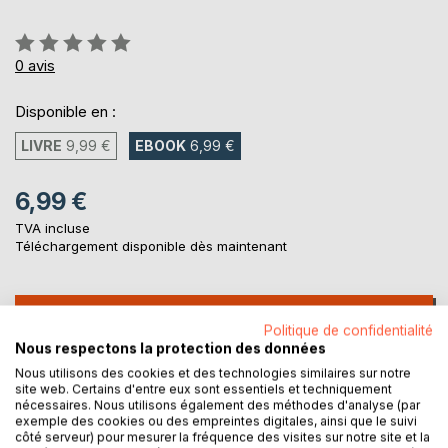
Évaluation:
0%
0
avis
Disponible en :
LIVRE
9,99 €
EBOOK
6,99 €
6,99 €
TVA incluse
Téléchargement disponible dès maintenant
AJOUTER AU PANIER
Politique de confidentialité
Nous respectons la protection des données
Ajouter à ma liste d'envies
Nous utilisons des cookies et des technologies similaires sur notre
site web. Certains d'entre eux sont essentiels et techniquement
Laisser un avis
nécessaires. Nous utilisons également des méthodes d'analyse (par
exemple des cookies ou des empreintes digitales, ainsi que le suivi
côté serveur) pour mesurer la fréquence des visites sur notre site et la