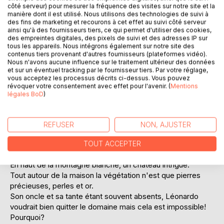
côté serveur) pour mesurer la fréquence des visites sur notre site et la
manière dont il est utilisé. Nous utilisons des technologies de suivi à
des fins de marketing et recourons à cet effet au suivi côté serveur
ainsi qu'à des fournisseurs tiers, ce qui permet d'utiliser des cookies,
des empreintes digitales, des pixels de suivi et des adresses IP sur
DESCRIPTION
tous les appareils. Nous intégrons également sur notre site des
contenus tiers provenant d'autres fournisseurs (plateformes vidéo).
Nous n'avons aucune influence sur le traitement ultérieur des données
Léonardo vit avec sa grand-mère Filelalaine dans une
et sur un éventuel tracking par le fournisseur tiers. Par votre réglage,
vous acceptez les processus décrits ci-dessus. Vous pouvez
immense demeure blanche où un piano à queue impérial
révoquer votre consentement avec effet pour l'avenir. (
Mentions
blanc trône au centre du salon.
légales BoD
)
Le jeune garçon n'a jamais vu son père, pianiste virtuose,
ni sa mère, danseuse étoile. Uniquement en photos.
Clique-clic! Clique-clic! Clique-clic! Depuis des années
REFUSER
NON, AJUSTER
Filelalaine tricote une écharpe de laine blanche. Léonardo
voudrait bien savoir pourquoi fabrique-t-elle une si longue
TOUT ACCEPTER
écharpe?
En haut de la montagne blanche, un château intrigue.
Tout autour de la maison la végétation n'est que pierres
précieuses, perles et or.
Son oncle et sa tante étant souvent absents, Léonardo
voudrait bien quitter le domaine mais cela est impossible!
Pourquoi?