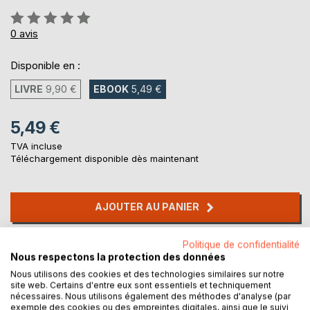
Évaluation:
0%
0
avis
Disponible en :
LIVRE
9,90 €
EBOOK
5,49 €
5,49 €
TVA incluse
Téléchargement disponible dès maintenant
AJOUTER AU PANIER
Politique de confidentialité
Ajouter à ma liste d'envies
Nous respectons la protection des données
Laisser un avis
Nous utilisons des cookies et des technologies similaires sur notre
site web. Certains d'entre eux sont essentiels et techniquement
nécessaires. Nous utilisons également des méthodes d'analyse (par
exemple des cookies ou des empreintes digitales, ainsi que le suivi