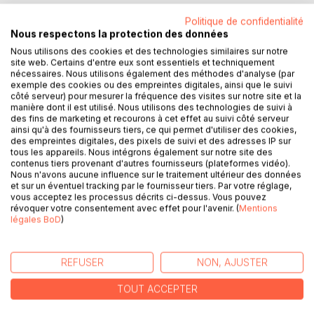
Politique de confidentialité
Nous respectons la protection des données
DESCRIPTION
Nous utilisons des cookies et des technologies similaires sur notre
site web. Certains d'entre eux sont essentiels et techniquement
nécessaires. Nous utilisons également des méthodes d'analyse (par
Les habitants de St Gilmour sont en état de choc suite au
exemple des cookies ou des empreintes digitales, ainsi que le suivi
côté serveur) pour mesurer la fréquence des visites sur notre site et la
trépas sous leurs yeux d'un des sept lieutenants du
manière dont il est utilisé. Nous utilisons des technologies de suivi à
Capitaine Morgan, l'homme le plus puissant et dangereux
des fins de marketing et recourons à cet effet au suivi côté serveur
de Casanova. Jack est le responsable de cette mise à
ainsi qu'à des fournisseurs tiers, ce qui permet d'utiliser des cookies,
mort lors du duel qui vient de l'opposer au lieutenant.
des empreintes digitales, des pixels de suivi et des adresses IP sur
tous les appareils. Nous intégrons également sur notre site des
contenus tiers provenant d'autres fournisseurs (plateformes vidéo).
Mais, malgré cet acte de provocation que les témoins
Nous n'avons aucune influence sur le traitement ultérieur des données
considèrent comme insensé car il induit de féroces
et sur un éventuel tracking par le fournisseur tiers. Par votre réglage,
vous acceptez les processus décrits ci-dessus. Vous pouvez
représailles de la part du Capitaine, Jack reste calme. Ce
révoquer votre consentement avec effet pour l'avenir. (
Mentions
meurtre ne représente rien d'autre pour lui que le point de
légales BoD
)
départ de son plan de vengeance. Son objectif ultime
consiste à anéantir entièrement l'organisation de Morgan,
autrement dit à faire disparaitre un par un les six autres
REFUSER
NON, AJUSTER
lieutenants encore vivants.
TOUT ACCEPTER
Cette traque conduit Jack à rencontrer divers personnages