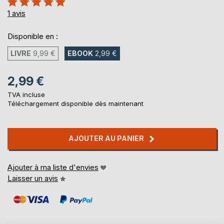
100%
1
avis
Disponible en :
LIVRE
9,99 €
EBOOK
2,99 €
2,99 €
TVA incluse
Téléchargement disponible dès maintenant
AJOUTER AU PANIER
Ajouter à ma liste d'envies
Laisser un avis