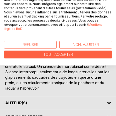
C'était vers la fin de mai 1855, dans un des sites les plus
tous les appareils. Nous intégrons également sur notre site des
ignorés des immenses prairies du Far-West, à peu de
contenus tiers provenant d'autres fournisseurs (plateformes vidéo).
distance du Río Colorado del Norte, que les tribus
Nous n'avons aucune influence sur le traitement ultérieur des données
et sur un éventuel tracking par le fournisseur tiers. Par votre réglage,
indiennes de ces parages nomment, dans leur langage
vous acceptez les processus décrits ci-dessus. Vous pouvez
imagé, le fleuve sans fin aux lames d'or.
révoquer votre consentement avec effet pour l'avenir. (
Mentions
légales BoD
)
Il faisait une nuit profonde. La lune aux deux tiers de sa
course montrait, à travers les hautes branches des arbres,
sa face blafarde, dont ne s'échappaient qu'avec peine de
REFUSER
NON, AJUSTER
minces rayons d'une lumière tremblotante qui ne laissait
TOUT ACCEPTER
distinguer que vaguement les accidents d'un paysage
abrupte et sévère. Il n'y avait pas un souffle dans l'air, pas
une étoile au ciel. Un silence de mort planait sur le désert.
Silence interrompu seulement à de longs intervalles par les
glapissements saccadés des coyotes en quête d'une
proie, ou les miaulements ironiques de la panthère et du
jaguar à l'abreuvoir.
AUTEUR(S)