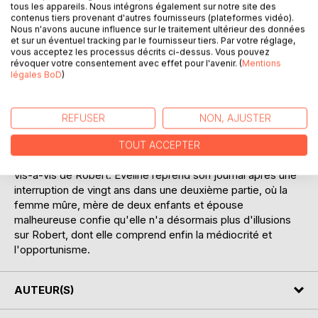
tous les appareils. Nous intégrons également sur notre site des
contenus tiers provenant d'autres fournisseurs (plateformes vidéo).
Le roman est présenté comme le journal intime d'Éveline
Nous n'avons aucune influence sur le traitement ultérieur des données
X, envoyé à un éditeur (supposément André Gide) par sa
et sur un éventuel tracking par le fournisseur tiers. Par votre réglage,
vous acceptez les processus décrits ci-dessus. Vous pouvez
fille, Geneviève, après la mort de sa mère des suites d'une
révoquer votre consentement avec effet pour l'avenir. (
Mentions
épidémie lors de la Première Guerre mondiale où Éveline
légales BoD
)
s'est enrôlée comme infirmière. Il est composé de deux
parties distinctes et d'un épilogue.
Dans la première partie, Éveline, jeune femme naïve et
REFUSER
NON, AJUSTER
idéaliste, raconte son admiration et son amour pour Robert,
depuis leur rencontre jusqu'aux premières années de leur
TOUT ACCEPTER
mariage qui se fait malgré l'hostilité première de son père
vis-à-vis de Robert. Éveline reprend son journal après une
interruption de vingt ans dans une deuxième partie, où la
femme mûre, mère de deux enfants et épouse
malheureuse confie qu'elle n'a désormais plus d'illusions
sur Robert, dont elle comprend enfin la médiocrité et
l'opportunisme.
AUTEUR(S)