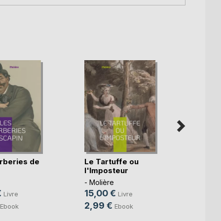
rberies de
Le Tartuffe ou
Le Mi
l'Imposteur
- Moli
- Molière
15,0
€
15,00 €
Livre
Livre
2,99
2,99 €
Ebook
Ebook