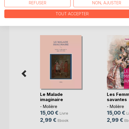
REFUSER
NON, AJUSTER
TOUT ACCEPTER
D’AUTRES TITRES À D
Le Malade
Les Fem
imaginaire
savantes
uillon
- Molière
- Molière
15,00 €
15,00 €
ot
Livre
L
2,99 €
2,99 €
Ebook
Eb
k