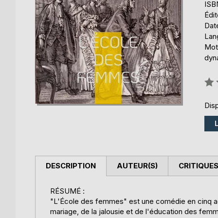
ISB
Édi
Date
Lang
Mots
dyna
Éval
0%
Disp
DESCRIPTION
AUTEUR(S)
CRITIQUES
RÉSUMÉ :
"L'École des femmes" est une comédie en cinq ac
mariage, de la jalousie et de l'éducation des fem