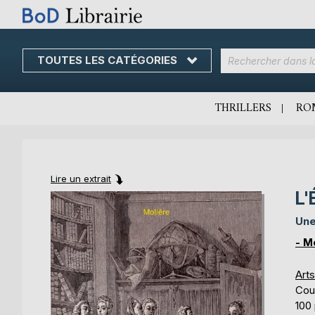
TOUTES LES CATÉGORIES
Skip
to
Content
THRILLERS
RO
Lire un extrait
L'
Skip
Skip
to
to
Une
the
the
end
beginning
- M
of
of
the
the
Art
images
images
Cou
gallery
gallery
100