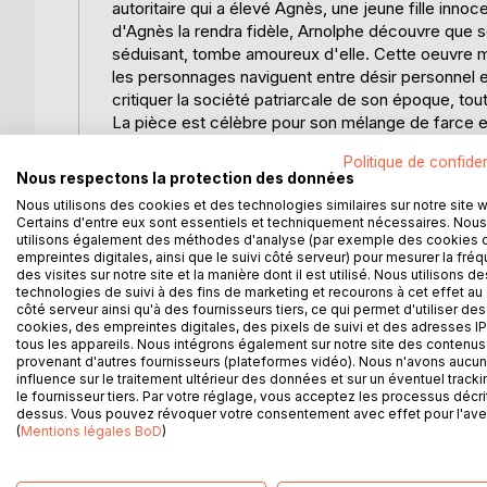
autoritaire qui a élevé Agnès, une jeune fille inno
d'Agnès la rendra fidèle, Arnolphe découvre que
séduisant, tombe amoureux d'elle. Cette oeuvre met
les personnages naviguent entre désir personnel et
critiquer la société patriarcale de son époque, tout 
La pièce est célèbre pour son mélange de farce et
dans l'art de la comédie. "L'École des femmes" a
Politique de confiden
spectateurs la trouvant scandaleuse, tandis que d'
Nous respectons la protection des données
Aujourd'hui, elle est reconnue comme un classique 
Nous utilisons des cookies et des technologies similaires sur notre site 
toujours pertinente des dynamiques de pouvoir en
Certains d'entre eux sont essentiels et techniquement nécessaires. Nous
utilisons également des méthodes d'analyse (par exemple des cookies 
empreintes digitales, ainsi que le suivi côté serveur) pour mesurer la fré
L'AUTEUR :
des visites sur notre site et la manière dont il est utilisé. Nous utilisons de
Jean-Baptiste Poquelin, connu sous le nom de Moliè
technologies de suivi à des fins de marketing et recourons à cet effet au 
abandonne ses études de droit pour fonder en 1643 l
côté serveur ainsi qu'à des fournisseurs tiers, ce qui permet d'utiliser des
la France. Après des débuts difficiles, il revient à
cookies, des empreintes digitales, des pixels de suivi et des adresses IP
tous les appareils. Nous intégrons également sur notre site des contenus 
plus célèbre de son temps. Molière est reconnu po
provenant d'autres fournisseurs (plateformes vidéo). Nous n'avons aucu
psychologique. Parmi ses oeuvres majeures figure
influence sur le traitement ultérieur des données et sur un éventuel tracki
style, marqué par l'humour et la critique des moe
le fournisseur tiers. Par votre réglage, vous acceptez les processus décri
dessus. Vous pouvez révoquer votre consentement avec effet pour l'aven
le théâtre français. Molière meurt en 1673, lors d'
(
Mentions légales BoD
)
durable qui influence encore la comédie moderne.
ironie fait de lui une figure incontournable de la lit