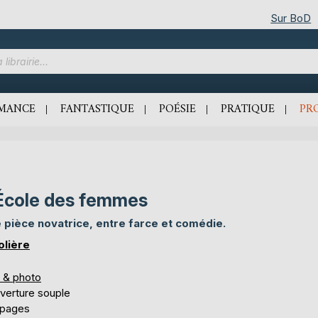
Sur BoD
MANCE
FANTASTIQUE
POÉSIE
PRATIQUE
PR
École des femmes
 pièce novatrice, entre farce et comédie.
olière
s & photo
verture souple
 pages