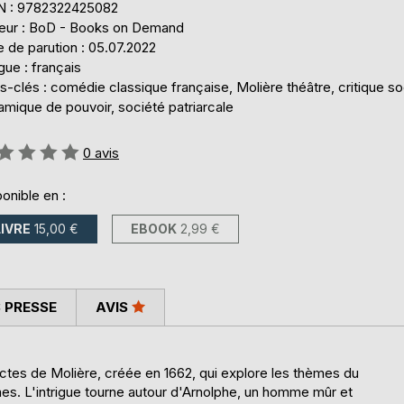
N : 9782322425082
teur : BoD - Books on Demand
 de parution : 05.07.2022
ue : français
-clés : comédie classique française, Molière théâtre, critique so
mique de pouvoir, société patriarcale
uation:
0
avis
onible en :
LIVRE
15,00 €
EBOOK
2,99 €
 PRESSE
AVIS
tes de Molière, créée en 1662, qui explore les thèmes du
mes. L'intrigue tourne autour d'Arnolphe, un homme mûr et