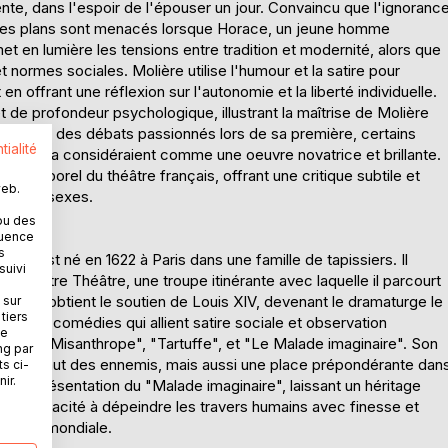
cente, dans l'espoir de l'épouser un jour. Convaincu que l'ignoranc
 ses plans sont menacés lorsque Horace, un jeune homme
 en lumière les tensions entre tradition et modernité, alors que
 normes sociales. Molière utilise l'humour et la satire pour
en offrant une réflexion sur l'autonomie et la liberté individuelle.
 de profondeur psychologique, illustrant la maîtrise de Molière
 suscité des débats passionnés lors de sa première, certains
tialité
autres la considéraient comme une oeuvre novatrice et brillante.
intemporel du théâtre français, offrant une critique subtile et
web.
tre les sexes.
ou des
quence
s
re, est né en 1622 à Paris dans une famille de tapissiers. Il
suivi
'Illustre Théâtre, une troupe itinérante avec laquelle il parcourt
 Paris et obtient le soutien de Louis XIV, devenant le dramaturge le
 sur
tiers
ur ses comédies qui allient satire sociale et observation
ne
nt "Le Misanthrope", "Tartuffe", et "Le Malade imaginaire". Son
ng par
urs, lui vaut des ennemis, mais aussi une place prépondérante dan
ts ci-
ir.
une représentation du "Malade imaginaire", laissant un héritage
 Sa capacité à dépeindre les travers humains avec finesse et
térature mondiale.