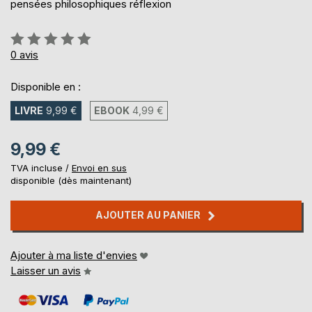
pensées philosophiques réflexion
Évaluation:
0%
0
avis
Disponible en :
LIVRE
9,99 €
EBOOK
4,99 €
9,99 €
TVA incluse /
Envoi en sus
disponible (dès maintenant)
AJOUTER AU PANIER
Ajouter à ma liste d'envies
Laisser un avis