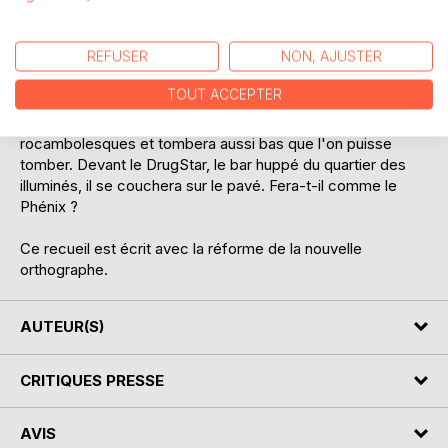
l'intérieur, quand ce n'est pas l'alcool qui lui bouffe
l'estomac, le foie et les intestins, et quelque part les
REFUSER
NON, AJUSTER
quelques neurones restants lui servant à réfléchir à son
destin et à celui de la Terre ?
TOUT ACCEPTER
Il passera par des péripéties stupéfiantes et
rocambolesques et tombera aussi bas que l'on puisse
tomber. Devant le DrugStar, le bar huppé du quartier des
illuminés, il se couchera sur le pavé. Fera-t-il comme le
Phénix ?
Ce recueil est écrit avec la réforme de la nouvelle
orthographe.
AUTEUR(S)
CRITIQUES PRESSE
AVIS