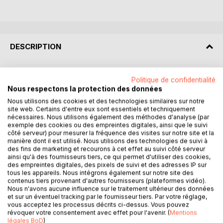
DESCRIPTION
Cette histoire se situe pas très loin dans le futur et parle du
Politique de confidentialité
réchauffement climatique, mais pas que. Elle raconte aussi
Nous respectons la protection des données
les tribulations d'un écolo porté sur la bouteille, voire sur
Nous utilisons des cookies et des technologies similaires sur notre
l'herbe qui ne vient pas de Provence et autres substances
site web. Certains d'entre eux sont essentiels et techniquement
illicites. C'est pourquoi cet écolo est un peu « stupéfiant »
nécessaires. Nous utilisons également des méthodes d'analyse (par
exemple des cookies ou des empreintes digitales, ainsi que le suivi
sur les bords.
côté serveur) pour mesurer la fréquence des visites sur notre site et la
manière dont il est utilisé. Nous utilisons des technologies de suivi à
Il est quelque part amoureux. Un amoureux de la terre et de
des fins de marketing et recourons à cet effet au suivi côté serveur
ainsi qu'à des fournisseurs tiers, ce qui permet d'utiliser des cookies,
la Terre. Vit-il d'Amour et d'eau fraiche, ou d'amour sans
des empreintes digitales, des pixels de suivi et des adresses IP sur
Amour avec ses addictions autour ?
tous les appareils. Nous intégrons également sur notre site des
contenus tiers provenant d'autres fournisseurs (plateformes vidéo).
Nous n'avons aucune influence sur le traitement ultérieur des données
Ses convictions sont profondes mais ses affres le sont
et sur un éventuel tracking par le fournisseur tiers. Par votre réglage,
encore plus et il doit renoncer à la politique afin de se
vous acceptez les processus décrits ci-dessus. Vous pouvez
soigner et reprendre gout à la vie. Sera-t-il assez fort pour
révoquer votre consentement avec effet pour l'avenir. (
Mentions
vaincre les démons omniprésents qui le rongent de
légales BoD
)