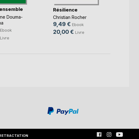
 ensemble
Les m
Résilience
l'espr
nne Douma-
Christian Rocher
Franck
na
9,49 €
Ebook
9,99
Ebook
20,00 €
Livre
14,9
Livre
RETRACTATION