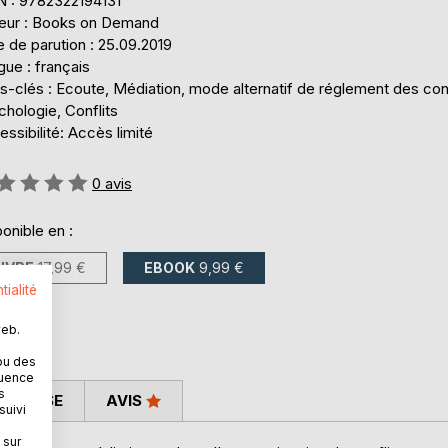
N : 9782322194131
teur : Books on Demand
 de parution : 25.09.2019
ue : français
-clés : Ecoute, Médiation, mode alternatif de réglement des conf
hologie, Conflits
ssibilité: Accès limité
uation:
0
avis
onible en :
LIVRE
17,99 €
EBOOK
9,99 €
tialité
web.
ou des
quence
s
 PRESSE
AVIS
suivi
 sur