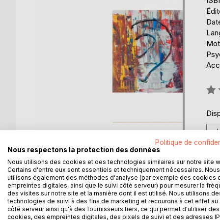
ISB
Édi
Date
Lang
Mots
Psyc
Acce
Éval
0%
Disp
Politique de confiden
Nous respectons la protection des données
Nous utilisons des cookies et des technologies similaires sur notre site 
Certains d'entre eux sont essentiels et techniquement nécessaires. Nous
utilisons également des méthodes d'analyse (par exemple des cookies 
empreintes digitales, ainsi que le suivi côté serveur) pour mesurer la fré
des visites sur notre site et la manière dont il est utilisé. Nous utilisons de
DESCRIPTION
AUTEUR(S)
CRITIQUES
technologies de suivi à des fins de marketing et recourons à cet effet au 
côté serveur ainsi qu'à des fournisseurs tiers, ce qui permet d'utiliser des
cookies, des empreintes digitales, des pixels de suivi et des adresses IP