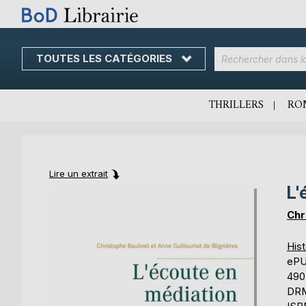
TOUTES LES CATÉGORIES
Skip
to
Content
THRILLERS
RO
Lire un extrait
L'
Skip
Skip
to
to
Chr
the
the
end
beginning
Hist
of
of
eP
the
the
490
images
images
DRM
gallery
gallery