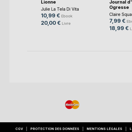
ances
Lionne
Journal d
s
Ogresse
Julie La Tela Di Vita
,
Bernard
Claire Squa
10,99 €
Ebook
7,99 €
Eb
20,00 €
Livre
k
18,99 €
L
re
CGV
PROTECTION DES DONNÉES
MENTIONS LÉGALES
L