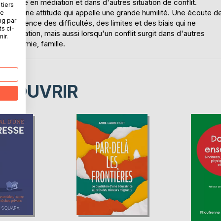
'écoute en médiation et dans d'autres situation de conflit.
tiers
nité et une attitude qui appelle une grande humilité. Une écoute d
ne
ng par
 conscience des difficultés, des limites et des biais qui ne
ts ci-
n médiation, mais aussi lorsqu'un conflit surgit dans d'autres
ir.
 économie, famille.
ÉCOUVRIR