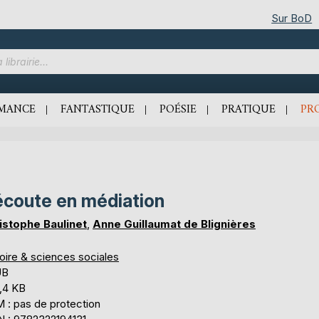
Sur BoD
MANCE
FANTASTIQUE
POÉSIE
PRATIQUE
PR
écoute en médiation
istophe Baulinet
,
Anne Guillaumat de Blignières
oire & sciences sociales
UB
,4 KB
 : pas de protection