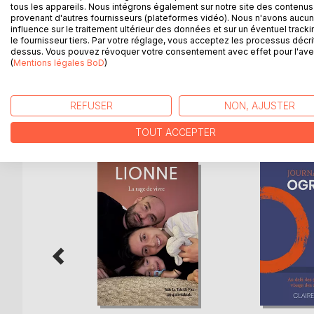
Cet ouvrage est une réflexion sur l'importance de l
tous les appareils. Nous intégrons également sur notre site des contenus 
L'écoute est un enjeu crucial d'efficacité, d'huma
provenant d'autres fournisseurs (plateformes vidéo). Nous n'avons aucu
influence sur le traitement ultérieur des données et sur un éventuel tracki
qualité n'est pas naturelle et nécessite de prendre
le fournisseur tiers. Par votre réglage, vous acceptez les processus décri
permettent pas de se sentir écouté. cela est vrai e
dessus. Vous pouvez révoquer votre consentement avec effet pour l'aven
domaines : psychologie, profession, management,
(
Mentions légales BoD
)
REFUSER
NON, AJUSTER
D’AUTRES TITRES À D
TOUT ACCEPTER