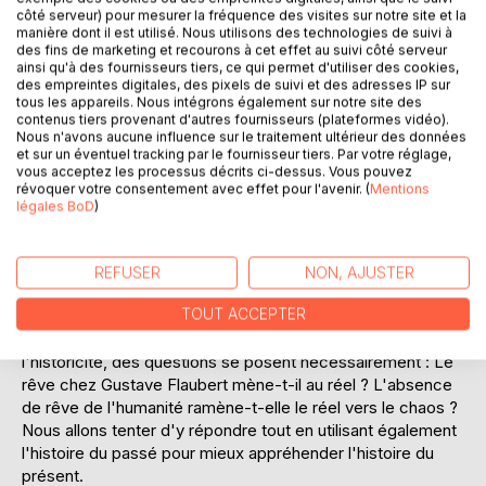
côté serveur) pour mesurer la fréquence des visites sur notre site et la
manière dont il est utilisé. Nous utilisons des technologies de suivi à
des fins de marketing et recourons à cet effet au suivi côté serveur
ainsi qu'à des fournisseurs tiers, ce qui permet d'utiliser des cookies,
des empreintes digitales, des pixels de suivi et des adresses IP sur
tous les appareils. Nous intégrons également sur notre site des
contenus tiers provenant d'autres fournisseurs (plateformes vidéo).
Nous n'avons aucune influence sur le traitement ultérieur des données
DESCRIPTION
et sur un éventuel tracking par le fournisseur tiers. Par votre réglage,
vous acceptez les processus décrits ci-dessus. Vous pouvez
révoquer votre consentement avec effet pour l'avenir. (
Mentions
L'Education sentimentale de Gustave Flaubert, se déroule
légales BoD
)
sur fond d'émeutes qui vont participer à la montée de la
Révolution de 1948, avec ses témoignages extrêmes :"Un
jour - à quinze ans - dans la rue Transnonain, devant la
REFUSER
NON, AJUSTER
boutique d'un épicier, il avait vu des soldats la baïonnette
TOUT ACCEPTER
rouge de sang, avec des cheveux collés à la crosse de
leur fusil..." Ainsi, quand on aborde ce texte sous l'angle de
l'historicité, des questions se posent nécessairement : Le
rêve chez Gustave Flaubert mène-t-il au réel ? L'absence
de rêve de l'humanité ramène-t-elle le réel vers le chaos ?
Nous allons tenter d'y répondre tout en utilisant également
l'histoire du passé pour mieux appréhender l'histoire du
présent.