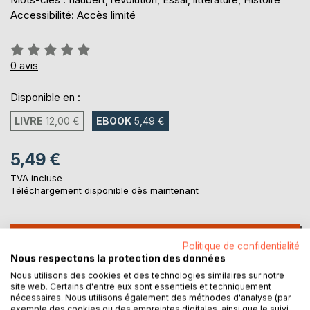
Accessibilité: Accès limité
Évaluation:
0%
0
avis
Disponible en :
LIVRE
12,00 €
EBOOK
5,49 €
5,49 €
TVA incluse
Téléchargement disponible dès maintenant
AJOUTER AU PANIER
Politique de confidentialité
Nous respectons la protection des données
Nous utilisons des cookies et des technologies similaires sur notre
Ajouter à ma liste d'envies
site web. Certains d'entre eux sont essentiels et techniquement
Laisser un avis
nécessaires. Nous utilisons également des méthodes d'analyse (par
exemple des cookies ou des empreintes digitales, ainsi que le suivi