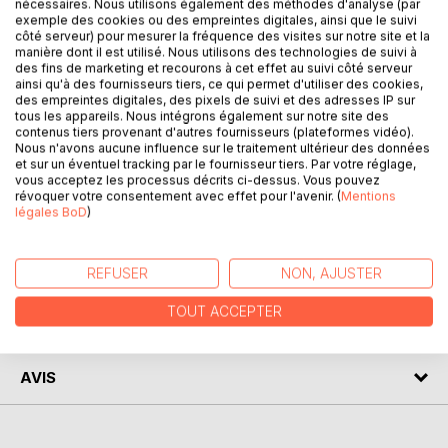
nécessaires. Nous utilisons également des méthodes d'analyse (par
exemple des cookies ou des empreintes digitales, ainsi que le suivi
DESCRIPTION
côté serveur) pour mesurer la fréquence des visites sur notre site et la
manière dont il est utilisé. Nous utilisons des technologies de suivi à
des fins de marketing et recourons à cet effet au suivi côté serveur
ainsi qu'à des fournisseurs tiers, ce qui permet d'utiliser des cookies,
Venez découvrir la pensée de Leibniz grâce à une analyse
des empreintes digitales, des pixels de suivi et des adresses IP sur
philosophique de référence ! Écrite par un spécialiste
tous les appareils. Nous intégrons également sur notre site des
universitaire, cette étude est recommandée par de
contenus tiers provenant d'autres fournisseurs (plateformes vidéo).
Nous n'avons aucune influence sur le traitement ultérieur des données
nombreux enseignants. Cet ouvrage contient notamment la
et sur un éventuel tracking par le fournisseur tiers. Par votre réglage,
biographie du philosophe, le résumé détaillé de sa pensée,
vous acceptez les processus décrits ci-dessus. Vous pouvez
ainsi que l'analyse de son courant philosophique.
révoquer votre consentement avec effet pour l'avenir. (
Mentions
Retrouvez tous nos titres sur : www.fichedelecture.fr.
légales BoD
)
AUTEUR(S)
REFUSER
NON, AJUSTER
TOUT ACCEPTER
CRITIQUES PRESSE
AVIS