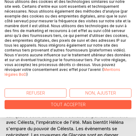
Nous utilisons des cookies et des technologies similaires sur notre
site web. Certains d'entre eux sont essentiels et techniquement
nécessaires. Nous utilisons également des méthodes d'analyse (par
exemple des cookies ou des empreintes digitales, ainsi que le suivi
côté serveur) pour mesurer la fréquence des visites sur notre site et la
manière dont il est utilisé. Nous utilisons des technologies de suivi à
des fins de marketing et recourons à cet effet au suivi côté serveur
ainsi qu'à des fournisseurs tiers, ce qui permet d'utiliser des cookies,
des empreintes digitales, des pixels de suivi et des adresses IP sur
DESCRIPTION
tous les appareils. Nous intégrons également sur notre site des
contenus tiers provenant d'autres fournisseurs (plateformes vidéo).
Nous n'avons aucune influence sur le traitement ultérieur des données
"Des trombes d'eau s'échappent du glacier. Elles dévalent
et sur un éventuel tracking par le fournisseur tiers. Par votre réglage,
la montagne, arrachant arbres, plantes et tout ce qui se
vous acceptez les processus décrits ci-dessus. Vous pouvez
révoquer votre consentement avec effet pour l'avenir. (
Mentions
présente sur leur passage. En contrebas se trouve le
légales BoD
)
village...Les eaux mugissantes s'y dirigent à une allure
vertigineuse. Plus rapide que l'éclair, l'empereur s'élance
vers ce torrent furieux et menaçant." Glaçoire, l'empereur
REFUSER
NON, AJUSTER
des glaces, a créé les pôles et les glaciers du monde
entier. Il y règne depuis des milliers d'années. Avec ses
TOUT ACCEPTER
trolls il sème la magie de l'hiver et des neiges éternelles
aux quatre coins du monde. Il travaille en parfaite harmonie
avec Célesta, l'impératrice de l'été. Mais bientôt Héléna
s'empare du pouvoir de Célesta. Les évènements se
précipitent. Les royaumes de Glaçoire sont en danger.