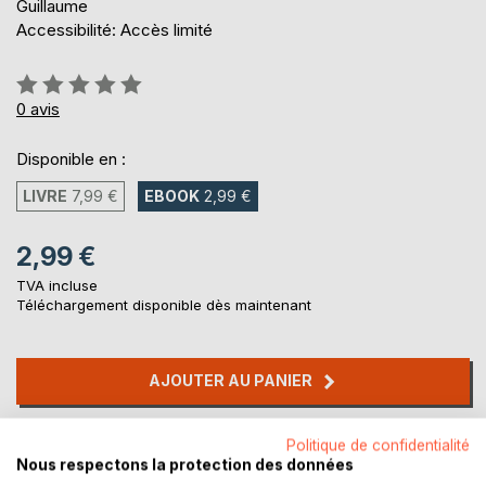
Guillaume
Accessibilité: Accès limité
Évaluation:
0%
0
avis
Disponible en :
LIVRE
7,99 €
EBOOK
2,99 €
2,99 €
TVA incluse
Téléchargement disponible dès maintenant
AJOUTER AU PANIER
Ajouter à ma liste d'envies
Politique de confidentialité
Nous respectons la protection des données
Laisser un avis