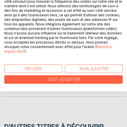
côté serveur) pour mesurer la fréquence des visites sur notre site et la
manière dont il est utilisé. Nous utilisons des technologies de suivi à
des fins de marketing et recourons à cet effet au suivi côté serveur
DESCRIPTION
ainsi qu'à des fournisseurs tiers, ce qui permet d'utiliser des cookies,
des empreintes digitales, des pixels de suivi et des adresses IP sur
tous les appareils. Nous intégrons également sur notre site des
contenus tiers provenant d'autres fournisseurs (plateformes vidéo).
Chronique ordinaire d'un parcours scolaire dans les années
Nous n'avons aucune influence sur le traitement ultérieur des données
cinquante. Ce qui frappe, l'absence de prise en compte de
et sur un éventuel tracking par le fournisseur tiers. Par votre réglage,
cette catégorie d'enfant.
vous acceptez les processus décrits ci-dessus. Vous pouvez
révoquer votre consentement avec effet pour l'avenir. (
Mentions
légales BoD
)
AUTEUR(S)
REFUSER
NON, AJUSTER
CRITIQUES PRESSE
TOUT ACCEPTER
AVIS
D’AUTRES TITRES À DÉCOUVRIR