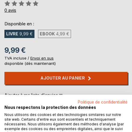
Évaluation:
0%
0
avis
Disponible en :
LIVRE
9,99 €
EBOOK
4,99 €
9,99 €
TVA incluse /
Envoi en sus
disponible (dès maintenant)
AJOUTER AU PANIER
Ajouter à ma liste d'envies
Laisser un avis
Politique de confidentialité
Nous respectons la protection des données
Nous utilisons des cookies et des technologies similaires sur notre
site web. Certains d'entre eux sont essentiels et techniquement
nécessaires. Nous utilisons également des méthodes d'analyse (par
exemple des cookies ou des empreintes digitales, ainsi que le suivi