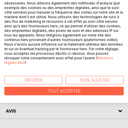
nécessaires. Nous utilisons également des méthodes d'analyse (par
Hello ! Je m'appelle Quill !
exemple des cookies ou des empreintes digitales, ainsi que le suivi
côté serveur) pour mesurer la fréquence des visites sur notre site et la
Quill, la plume... Je suis un stylo, mais détrompez-vous, pas
manière dont il est utilisé. Nous utilisons des technologies de suivi à
des fins de marketing et recourons à cet effet au suivi côté serveur
un vulgaire crayon à encre acheté dans un supermarché.
ainsi qu'à des fournisseurs tiers, ce qui permet d'utiliser des cookies,
Non, je suis un stylo de classe, un stylo aristocratique, un
des empreintes digitales, des pixels de suivi et des adresses IP sur
stylo évolué, un stylo doté de parole, un stylo qui a quelque
tous les appareils. Nous intégrons également sur notre site des
chose à écrire !
contenus tiers provenant d'autres fournisseurs (plateformes vidéo).
Nous n'avons aucune influence sur le traitement ultérieur des données
et sur un éventuel tracking par le fournisseur tiers. Par votre réglage,
Aussi, ma rencontre avec Marie ANDRE (un fichu caractère
vous acceptez les processus décrits ci-dessus. Vous pouvez
cette nana) a-t-elle été débordante de créativité et de
révoquer votre consentement avec effet pour l'avenir. (
Mentions
légales BoD
)
complicité. Je vous invite à découvrir notre échange.
AUTEUR(S)
REFUSER
NON, AJUSTER
TOUT ACCEPTER
CRITIQUES PRESSE
AVIS