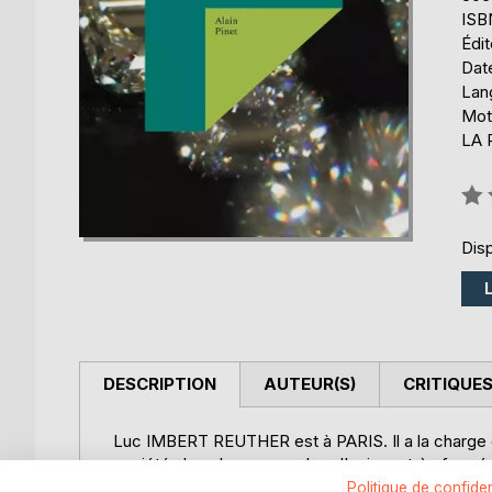
ISB
Édi
Date
Lang
Mot
LA
Éval
0%
Disp
DESCRIPTION
AUTEUR(S)
CRITIQUES
Luc IMBERT REUTHER est à PARIS. Il a la charg
sociétés les plus en vue dans l'univers très fermé 
Il organise sa team manager, et prend la pleine m
Politique de confiden