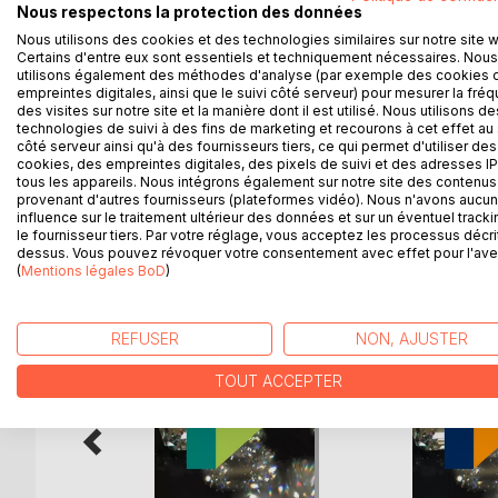
Nous respectons la protection des données
cette nouvelle administration sont nombreuses, e
Nous utilisons des cookies et des technologies similaires sur notre site 
La nomination de femmes d'un genre nouveau à la 
Certains d'entre eux sont essentiels et techniquement nécessaires. Nous
Certaines sociétés du groupe impliquées dans des
utilisons également des méthodes d'analyse (par exemple des cookies 
Elles vont montrer un véritable acharnement à vouloir
empreintes digitales, ainsi que le suivi côté serveur) pour mesurer la fré
Luc devra t-il utiliser les mêmes méthodes pour i
des visites sur notre site et la manière dont il est utilisé. Nous utilisons de
technologies de suivi à des fins de marketing et recourons à cet effet au 
Son Comité de Direction sera-t-il assez fort pour 
côté serveur ainsi qu'à des fournisseurs tiers, ce qui permet d'utiliser des
cookies, des empreintes digitales, des pixels de suivi et des adresses IP
tous les appareils. Nous intégrons également sur notre site des contenus 
provenant d'autres fournisseurs (plateformes vidéo). Nous n'avons aucu
influence sur le traitement ultérieur des données et sur un éventuel tracki
D’AUTRES TITRES À D
le fournisseur tiers. Par votre réglage, vous acceptez les processus décri
dessus. Vous pouvez révoquer votre consentement avec effet pour l'aven
(
Mentions légales BoD
)
REFUSER
NON, AJUSTER
TOUT ACCEPTER