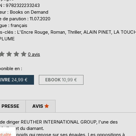
N : 9782322233243
teur : Books on Demand
 de parution : 11.07.2020
ue : français
s-clés : L'Encre Rouge, Roman, Thriller, ALAIN PINET, LA TOUC
 PLUME
uation:
0
avis
onible en :
LIVRE
24,99 €
EBOOK
10,99 €
 PRESSE
AVIS
e de diriger REUTHER INTERNATIONAL GROUP, l'une des
de l'or et du diamant.
esure du poids qui repose sur ses épaules. Les oppositions à
tialité