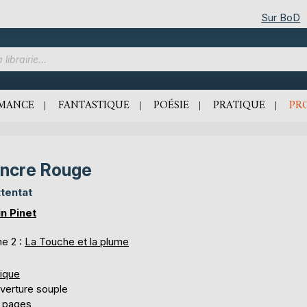
Sur BoD
MANCE
FANTASTIQUE
POÉSIE
PRATIQUE
PR
Encre Rouge
ttentat
in Pinet
e 2 :
La Touche et la plume
tique
verture souple
 pages