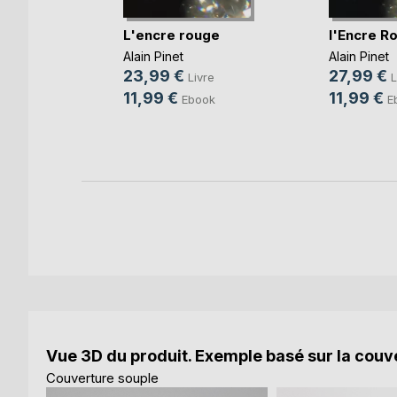
L'encre rouge
l'Encre R
Alain Pinet
Alain Pinet
23,99 €
27,99 €
Livre
L
11,99 €
11,99 €
k
Ebook
E
Vue 3D du produit. Exemple basé sur la couve
Couverture souple