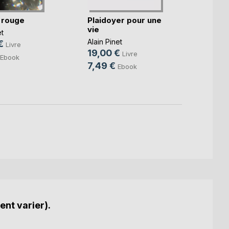
 rouge
Plaidoyer pour une
vie
Du fa
et
de Pi
Alain Pinet
€
Livre
19,00 €
Alain P
Livre
Ebook
21,9
7,49 €
Ebook
8,49
ent varier).