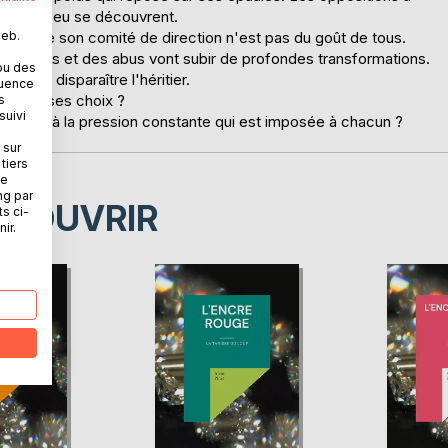
t peu à peu se découvrent.
web.
tête de son comité de direction n'est pas du goût de tous.
 affaires et des abus vont subir de profondes transformations.
ou des
 faire disparaître l'héritier.
quence
mposer ses choix ?
s
suivi
résister à la pression constante qui est imposée à chacun ?
 sur
tiers
ne
ng par
ÉCOUVRIR
ts ci-
ir.