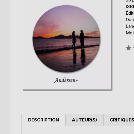
ISB
Édit
Date
Lang
Mot
Éval
0%
DESCRIPTION
AUTEUR(S)
CRITIQUES