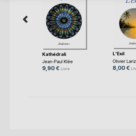
ée du
L'Exil
Kathédrali
Olivier Lari
Jean-Paul Klée
ier
8,00 €
9,90 €
Li
Livre
e
k