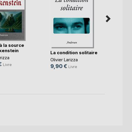
à la source
kenstein
La Mu
La condition solitaire
arizza
Olivier
Olivier Larizza
€
Livre
9,90
9,90 €
Livre