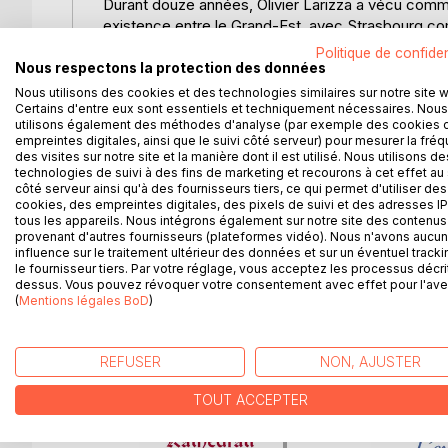
Durant douze années, Olivier Larizza a vécu comme
existence entre le Grand-Est, avec Strasbourg comme
conférences à l'université des Antilles). De cette
Politique de confiden
dont voici, après "L'Exil", le deuxième volet.
Nous respectons la protection des données
"L'Entre-deux" pourra se lire indépendamment. C'est
Nous utilisons des cookies et des technologies similaires sur notre site 
le sel : la sensualité, la face cachée des tropiqu
Certains d'entre eux sont essentiels et techniquement nécessaires. Nous
utilisons également des méthodes d'analyse (par exemple des cookies 
peut-être rivalisent avec les plus beaux de notre p
empreintes digitales, ainsi que le suivi côté serveur) pour mesurer la fré
Larizza se fit poète pour se fixer quelque part : dan
des visites sur notre site et la manière dont il est utilisé. Nous utilisons de
domicile.
technologies de suivi à des fins de marketing et recourons à cet effet au 
côté serveur ainsi qu'à des fournisseurs tiers, ce qui permet d'utiliser des
cookies, des empreintes digitales, des pixels de suivi et des adresses IP
Olivier Larizza (né à Thionville) est l'auteur d'une
tous les appareils. Nous intégrons également sur notre site des contenus 
(dont la Russie et l'Iran). Il est enseignant-cherche
provenant d'autres fournisseurs (plateformes vidéo). Nous n'avons aucu
influence sur le traitement ultérieur des données et sur un éventuel tracki
le fournisseur tiers. Par votre réglage, vous acceptez les processus décri
dessus. Vous pouvez révoquer votre consentement avec effet pour l'aven
(
Mentions légales BoD
)
D’AUTRES TITRES À D
REFUSER
NON, AJUSTER
TOUT ACCEPTER