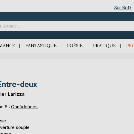
Sur BoD
MANCE
FANTASTIQUE
POÉSIE
PRATIQUE
PR
Entre-deux
vier Larizza
e 6 :
Confidences
sie
verture souple
pages