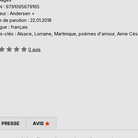
N : 9791095679165
eur : Andersen +
 de parution : 22.01.2018
ue : français
s-clés : Alsace, Lorraine, Martinique, poèmes d'amour, Aime Cés
uation:
0
avis
 PRESSE
AVIS