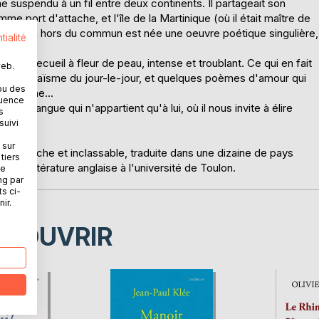
 suspendu à un fil entre deux continents. Il partageait son
 port d'attache, et l'île de la Martinique (où il était maître de
 situation hors du commun est née une oeuvre poétique singulière,
tialité
 un recueil à fleur de peau, intense et troublant. Ce qui en fait
web.
es, le prosaïsme du jour-le-jour, et quelques poèmes d'amour qui
ou des
atrimoine...
quence
s une langue qui n'appartient qu'à lui, où il nous invite à élire
s
suivi
 sur
 oeuvre riche et inclassable, traduite dans une dizaine de pays
tiers
ur en littérature anglaise à l'université de Toulon.
ne
ng par
ts ci-
ir.
ÉCOUVRIR