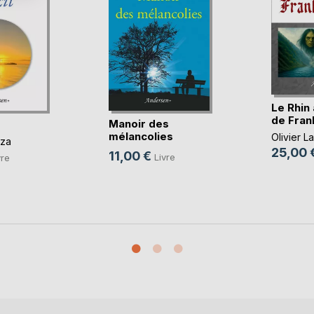
Le Rhin 
de Fran
Manoir des
mélancolies
Olivier L
zza
25,00 
11,00 €
Livre
vre