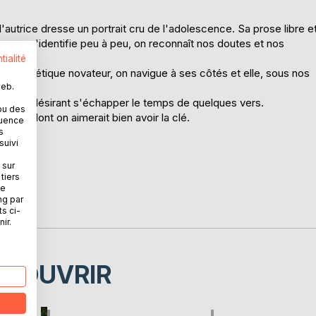
l'autrice dresse un portrait cru de l'adolescence. Sa prose libre e
e, on s'identifie peu à peu, on reconnaît nos doutes et nos
tialité
inaire poétique novateur, on navigue à ses côtés et elle, sous nos
web.
 personne désirant s'échapper le temps de quelques vers.
ou des
vers dont on aimerait bien avoir la clé.
quence
s
suivi
 sur
tiers
ne
ng par
ts ci-
ir.
ÉCOUVRIR