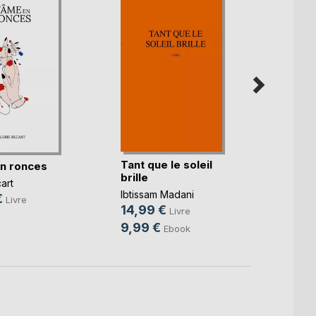
Tant que le soleil
Et dem
n ronces
brille
revie
cart
Ibtissam Madani
Pauline
€
Livre
14,99 €
15,0
Livre
9,99 €
4,99
Ebook