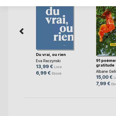
Du vrai, ou rien
91 poème
Eva Raczynski
re
gratitude
13,99 €
Livre
Albane Gell
6,99 €
Ebook
15,00 €
L
7,99 €
Eb