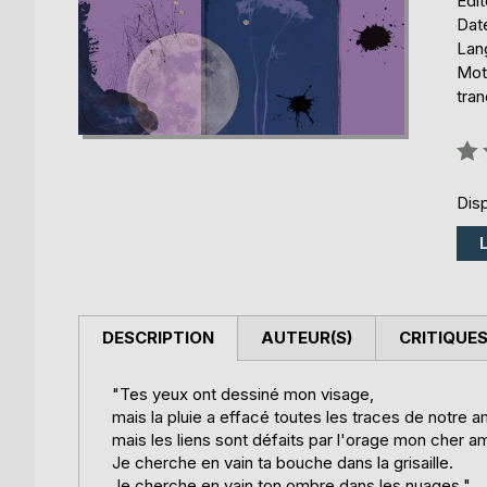
Édi
Date
Lang
Mots
tra
Éval
0%
Disp
DESCRIPTION
AUTEUR(S)
CRITIQUES
"Tes yeux ont dessiné mon visage,
mais la pluie a effacé toutes les traces de notre 
mais les liens sont défaits par l'orage mon cher a
Je cherche en vain ta bouche dans la grisaille.
Je cherche en vain ton ombre dans les nuages."