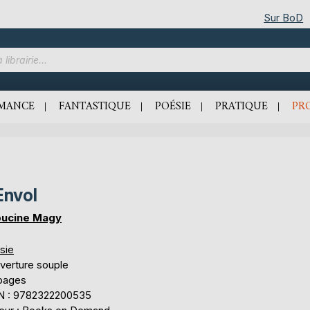
Sur BoD
MANCE
FANTASTIQUE
POÉSIE
PRATIQUE
PR
Envol
ucine Magy
sie
verture souple
 pages
N : 9782322200535