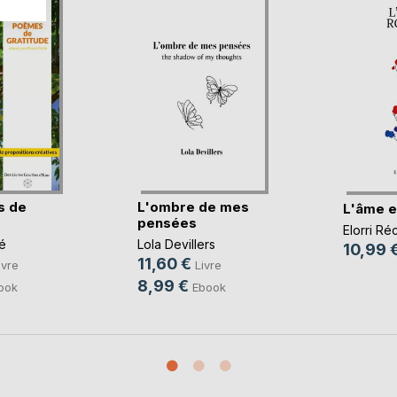
s de
L'ombre de mes
L'âme e
pensées
Elorri Ré
é
Lola Devillers
10,99 
11,60 €
ivre
Livre
8,99 €
ook
Ebook