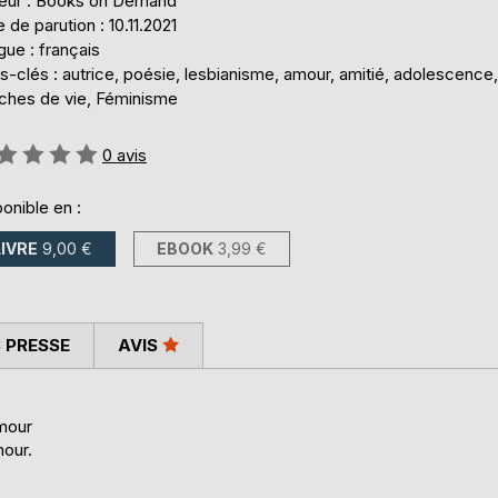
teur : Books on Demand
 de parution : 10.11.2021
ue : français
-clés : autrice, poésie, lesbianisme, amour, amitié, adolescence,
nches de vie, Féminisme
uation:
0
avis
onible en :
LIVRE
9,00 €
EBOOK
3,99 €
 PRESSE
AVIS
amour
mour.