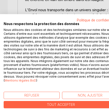
L'Envol nous transporte dans un univers singulier : 
ses thèmes nous apprivoisent au cours de la lectur
amours au fils de ses mots.
Politique de confiden
Nous respectons la protection des données
Elle réussit à créer le temps de la lecture un imag
Nous utilisons des cookies et des technologies similaires sur notre site 
yeux, crie, pleure, écrit, aime, trébuche et grandit.
Certains d'entre eux sont essentiels et techniquement nécessaires. Nous
L'Envol est aussi un récit initiatique pour tout.e
utilisons également des méthodes d'analyse (par exemple des cookies 
Finalement Capucine Magy nous dévoile un petit uni
empreintes digitales, ainsi que le suivi côté serveur) pour mesurer la fré
des visites sur notre site et la manière dont il est utilisé. Nous utilisons de
technologies de suivi à des fins de marketing et recourons à cet effet au 
"Un faux-semblant d'appartement,
côté serveur ainsi qu'à des fournisseurs tiers, ce qui permet d'utiliser des
des meubles qui sentent le souvenir
cookies, des empreintes digitales, des pixels de suivi et des adresses IP
des murs qui ne font que lui mentir.
tous les appareils. Nous intégrons également sur notre site des contenus 
provenant d'autres fournisseurs (plateformes vidéo). Nous n'avons aucu
Et ces pièces empoisonnent tout.
influence sur le traitement ultérieur des données et sur un éventuel tracki
Et ces pièces l'emprisonnent elle."
le fournisseur tiers. Par votre réglage, vous acceptez les processus décri
dessus. Vous pouvez révoquer votre consentement avec effet pour l'aven
(
Mentions légales BoD
)
D’AUTRES TITRES À D
REFUSER
NON, AJUSTER
TOUT ACCEPTER