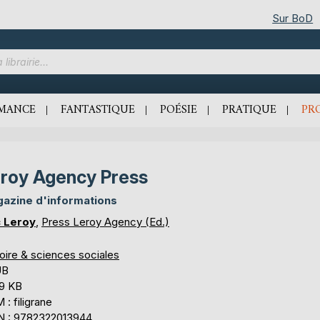
Sur BoD
MANCE
FANTASTIQUE
POÉSIE
PRATIQUE
PR
roy Agency Press
azine d'informations
c Leroy
,
Press Leroy Agency (Ed.)
oire & sciences sociales
UB
,9 KB
: filigrane
N : 9782322013944