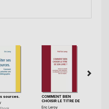
es sources.
COMMENT BIEN
Les r
CHOISIR LE TITRE DE
typog
y
S(...)
Eric L
Eric Leroy
Ebook