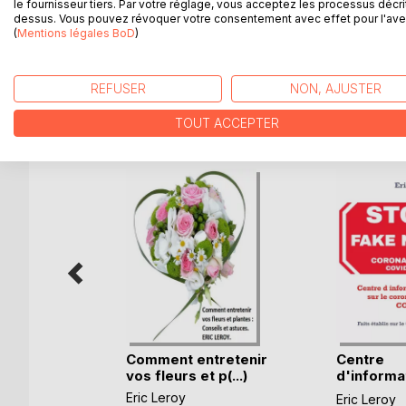
informatique et validées par notre rédacteur en ch
le fournisseur tiers. Par votre réglage, vous acceptez les processus décri
dessus. Vous pouvez révoquer votre consentement avec effet pour l'aven
(
Mentions légales BoD
)
.
REFUSER
NON, AJUSTER
D’AUTRES TITRES À D
TOUT ACCEPTER
Comment entretenir
Centre
vos fleurs et p(...)
d'informat
corona(...)
Eric Leroy
Eric Leroy
k