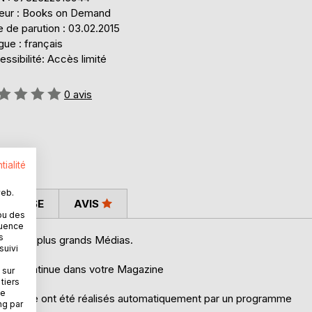
teur : Books on Demand
 de parution : 03.02.2015
ue : français
ssibilité: Accès limité
uation:
0
avis
tialité
web.
 PRESSE
AVIS
ou des
quence
s
ise des plus grands Médias.
suivi
fo en continue dans votre Magazine
 sur
tiers
ne
 magazine ont été réalisés automatiquement par un programme
ng par