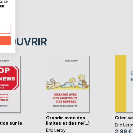
ef.
ts ci-
ir.
ÉCOUVRIR
Grandir avec des
Citer s
ion sur le
limites et des re(...)
Eric Lero
Eric Leroy
2,99 €