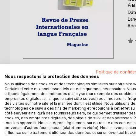
Édi
Date
Lang
Acce
Éval
0%
Politique de confiden
Nous respectons la protection des données
Nous utilisons des cookies et des technologies similaires sur notre site 
DESCRIPTION
AUTEUR(S)
CRITIQUES
Certains d'entre eux sont essentiels et techniquement nécessaires. Nous
utilisons également des méthodes d'analyse (par exemple des cookies 
empreintes digitales, ainsi que le suivi côté serveur) pour mesurer la fré
des visites sur notre site et la manière dont il est utilisé. Nous utilisons de
Revue de Presse Internationales en langue França
technologies de suivi à des fins de marketing et recourons à cet effet au 
côté serveur ainsi qu'à des fournisseurs tiers, ce qui permet d'utiliser des
Grâce à une équipe de Journalistes-Valideurs l'in
cookies, des empreintes digitales, des pixels de suivi et des adresses IP
tous les appareils. Nous intégrons également sur notre site des contenus 
provenant d'autres fournisseurs (plateformes vidéo). Nous n'avons aucu
La sélection et le classement des articles de ce
influence sur le traitement ultérieur des données et sur un éventuel tracki