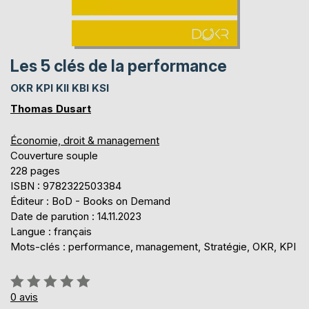
Les 5 clés de la performance
OKR KPI KII KBI KSI
Thomas Dusart
Économie, droit & management
Couverture souple
228 pages
ISBN : 9782322503384
Éditeur : BoD - Books on Demand
Date de parution : 14.11.2023
Langue : français
Mots-clés : performance, management, Stratégie, OKR, KPI
Évaluation:
0%
0
avis