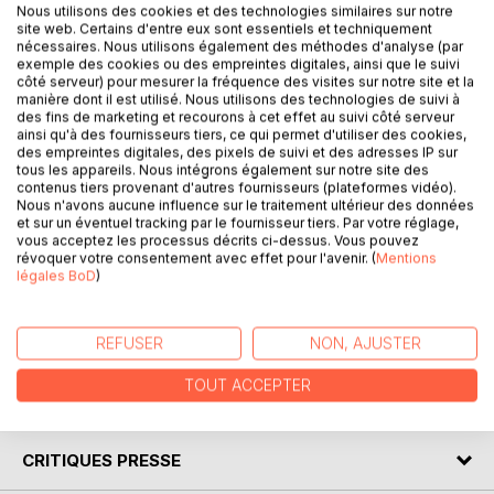
Nous utilisons des cookies et des technologies similaires sur notre
site web. Certains d'entre eux sont essentiels et techniquement
nécessaires. Nous utilisons également des méthodes d'analyse (par
Non, la stratégie d'une organisation ne devrait jamais se
exemple des cookies ou des empreintes digitales, ainsi que le suivi
côté serveur) pour mesurer la fréquence des visites sur notre site et la
résumer à un sticker un peu jauni dans un hall d'accueil ou à
manière dont il est utilisé. Nous utilisons des technologies de suivi à
quelques phrases oubliées dans la section "à propos" d'un
des fins de marketing et recourons à cet effet au suivi côté serveur
site Web.
ainsi qu'à des fournisseurs tiers, ce qui permet d'utiliser des cookies,
des empreintes digitales, des pixels de suivi et des adresses IP sur
tous les appareils. Nous intégrons également sur notre site des
Par la lecture de cet ouvrage, vous découvrirez, grâce à
contenus tiers provenant d'autres fournisseurs (plateformes vidéo).
cinq systèmes complémentaires de management de la
Nous n'avons aucune influence sur le traitement ultérieur des données
performance, comment exécuter pratiquement votre
et sur un éventuel tracking par le fournisseur tiers. Par votre réglage,
vous acceptez les processus décrits ci-dessus. Vous pouvez
stratégie (mission, raison d'être, valeurs et vision) à travers
révoquer votre consentement avec effet pour l'avenir. (
Mentions
toute votre organisation.
légales BoD
)
Ce guide fait partie d'une collection consacrée à la
stratégie et à la performance.
REFUSER
NON, AJUSTER
TOUT ACCEPTER
AUTEUR(S)
CRITIQUES PRESSE