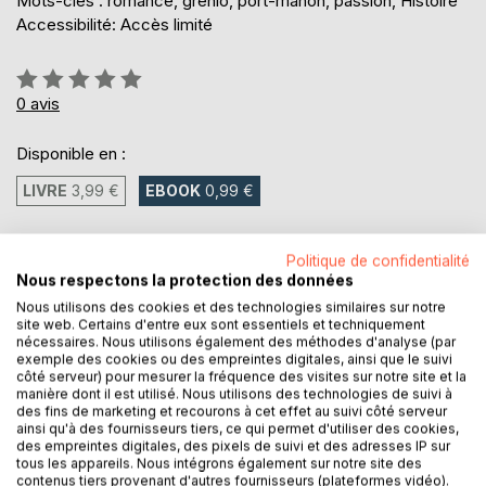
Mots-clés : romance, grenlo, port-mahon, passion, Histoire
Accessibilité: Accès limité
Évaluation:
0%
0
avis
Disponible en :
LIVRE
3,99 €
EBOOK
0,99 €
0,99 €
Politique de confidentialité
Nous respectons la protection des données
TVA incluse
Téléchargement disponible dès maintenant
Nous utilisons des cookies et des technologies similaires sur notre
site web. Certains d'entre eux sont essentiels et techniquement
nécessaires. Nous utilisons également des méthodes d'analyse (par
exemple des cookies ou des empreintes digitales, ainsi que le suivi
AJOUTER AU PANIER
côté serveur) pour mesurer la fréquence des visites sur notre site et la
manière dont il est utilisé. Nous utilisons des technologies de suivi à
des fins de marketing et recourons à cet effet au suivi côté serveur
ainsi qu'à des fournisseurs tiers, ce qui permet d'utiliser des cookies,
Ajouter à ma liste d'envies
des empreintes digitales, des pixels de suivi et des adresses IP sur
Laisser un avis
tous les appareils. Nous intégrons également sur notre site des
contenus tiers provenant d'autres fournisseurs (plateformes vidéo).