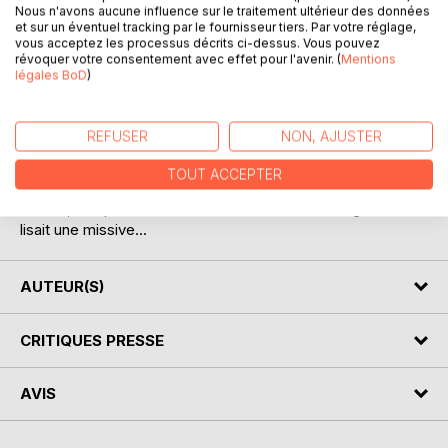
Nous n'avons aucune influence sur le traitement ultérieur des données
et sur un éventuel tracking par le fournisseur tiers. Par votre réglage,
vous acceptez les processus décrits ci-dessus. Vous pouvez
révoquer votre consentement avec effet pour l'avenir. (
Mentions
légales BoD
)
DESCRIPTION
REFUSER
NON, AJUSTER
TOUT ACCEPTER
Un nuage enveloppa Lola. Elle se retrouva devant un
bureau, une plume à la main. A la lueur d'une bougie elle
lisait une missive...
AUTEUR(S)
CRITIQUES PRESSE
AVIS