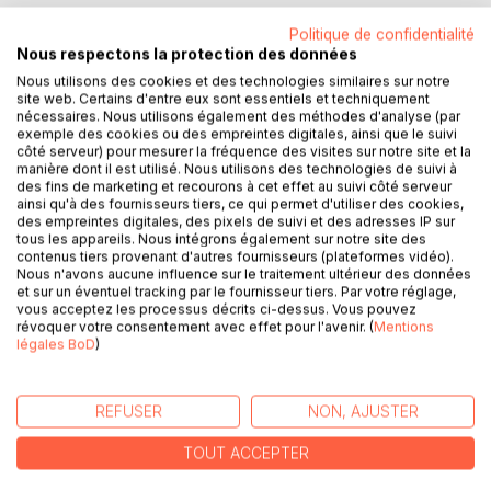
Politique de confidentialité
Le résumé de l'intrigue est des plus simple. Tous les cinq
Nous respectons la protection des données
ans, l'Empire russe procédait à un recensement de tous les
Nous utilisons des cookies et des technologies similaires sur notre
serfs possédés par chaque propriétaire, afin de déterminer
site web. Certains d'entre eux sont essentiels et techniquement
les taxes qu'ils devraient payer. Or, pendant ce laps de
nécessaires. Nous utilisons également des méthodes d'analyse (par
temps, il y avait de nombreux changements, morts et
exemple des cookies ou des empreintes digitales, ainsi que le suivi
côté serveur) pour mesurer la fréquence des visites sur notre site et la
naissances. Administrativement, les serfs qui étaient
manière dont il est utilisé. Nous utilisons des technologies de suivi à
décédés étaient considérés comme des «âmes
des fins de marketing et recourons à cet effet au suivi côté serveur
fiscalement vivantes». Notre héros, l'ex fonctionnaire
ainsi qu'à des fournisseurs tiers, ce qui permet d'utiliser des cookies,
des empreintes digitales, des pixels de suivi et des adresses IP sur
Tchitchikof, va sillonner la Russie profonde pour racheter à
tous les appareils. Nous intégrons également sur notre site des
leurs propriétaires ces âmes mortes. Nous vous laissons
contenus tiers provenant d'autres fournisseurs (plateformes vidéo).
découvrir le mystérieux but qu'il poursuit avec cette
Nous n'avons aucune influence sur le traitement ultérieur des données
démarche pour le moins inhabituelle...
et sur un éventuel tracking par le fournisseur tiers. Par votre réglage,
vous acceptez les processus décrits ci-dessus. Vous pouvez
L'intérêt principal de ce très grand roman, classé parmi les
révoquer votre consentement avec effet pour l'avenir. (
Mentions
cent meilleures oeuvres littéraires de tous les temps par un
légales BoD
)
jury de 54 écrivains, est la magnifique galerie de portaits
que Gogol nous présente. Il faut reconnaître qu'ils ne sont
pas très beaux, tous ces personnages que Tchitchikof
REFUSER
NON, AJUSTER
rencontrent pour conclure ses marchés, acheter ses
fameuses âmes mortes. Et lui-même est loin d'être un
TOUT ACCEPTER
modèle de perfection... Mais je soupçonne Gogol