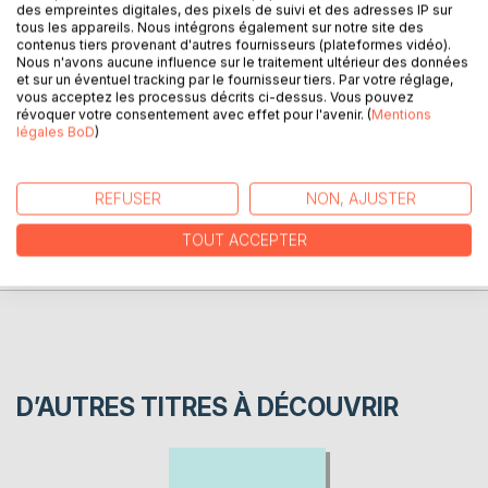
des empreintes digitales, des pixels de suivi et des adresses IP sur
tous les appareils. Nous intégrons également sur notre site des
Le livre 3 de la trilogie "Les arcanes du Passé" évoque une
contenus tiers provenant d'autres fournisseurs (plateformes vidéo).
intrigue millénaire et sa résolution verra se nouer de
Nous n'avons aucune influence sur le traitement ultérieur des données
nouvelles alliances entre Rigil Kentarus et d'autres Univers
et sur un éventuel tracking par le fournisseur tiers. Par votre réglage,
vous acceptez les processus décrits ci-dessus. Vous pouvez
révoquer votre consentement avec effet pour l'avenir. (
Mentions
légales BoD
)
AUTEUR(S)
REFUSER
NON, AJUSTER
CRITIQUES PRESSE
TOUT ACCEPTER
AVIS
D’AUTRES TITRES À DÉCOUVRIR