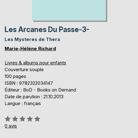
Les Arcanes Du Passe-3-
Les Mysteres de Thera
Marie-Hélène Richard
Livres & albums pour enfants
Couverture souple
100 pages
ISBN : 9782322034147
Éditeur : BoD - Books on Demand
Date de parution : 21.10.2013
Langue : français
Évaluation:
0%
0
avis