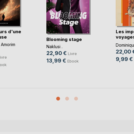
urs d'une
Les imp
use
voyages
Blooming stage
imbéc(..
 Amorim
Dominique
Naklusi .
22,00 
22,90 €
Livre
ivre
9,99 €
13,99 €
Ebook
ook