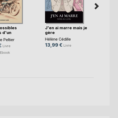
ossibles
J'en ai marre mais je
Qu'as-
 d'un
gère
lumiè
.)
Hélène Cédille
Sophie
 Peltier
13,99 €
15,0
€
Livre
Livre
4,99
Ebook