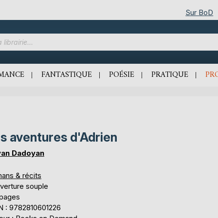
Sur BoD
MANCE
FANTASTIQUE
POÉSIE
PRATIQUE
PR
s aventures d'Adrien
an Dadoyan
ans & récits
verture souple
 pages
N : 9782810601226