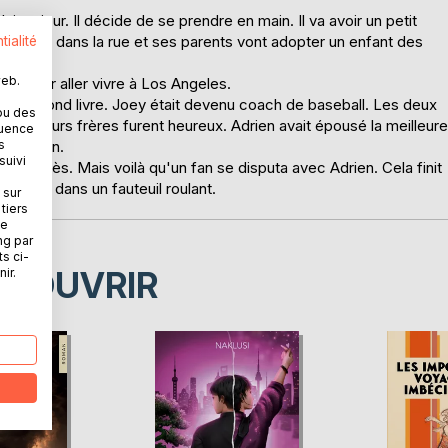
i un jour. Il décide de se prendre en main. Il va avoir un petit
olescent dans la rue et ses parents vont adopter un enfant des
tialité
web.
lle pour aller vivre à Los Angeles.
t son second livre. Joey était devenu coach de baseball. Les deux
ou des
s et leurs frères furent heureux. Adrien avait épousé la meilleure
quence
lé Jordan.
s
suivi
ur succès. Mais voilà qu'un fan se disputa avec Adrien. Cela finit
andicapé dans un fauteuil roulant.
 sur
tiers
ne
ng par
ts ci-
ÉCOUVRIR
ir.