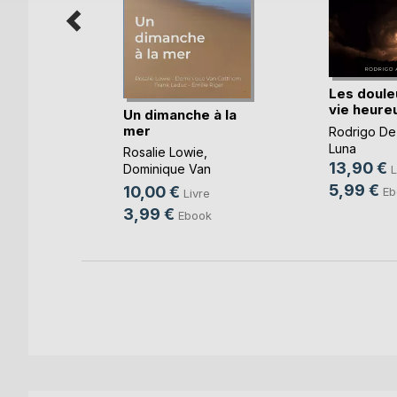
Les doule
vie heure
Un dimanche à la
mer
Rodrigo De
-Taty
Luna
Rosalie Lowie
,
13,90 €
Dominique Van
L
k
Cotthem
, ...
5,99 €
10,00 €
Eb
Livre
3,99 €
Ebook