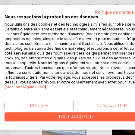
Adrien est un adolescent qui n'a pas confiance en lu
frère appelé Amine. Ensuite il va rencontrer un ad
Politique de confiden
Nous respectons la protection des données
rues appelé Joey.
Nous utilisons des cookies et des technologies similaires sur notre site 
4 ans plus tard Adrien et Joey avaient quitté Marsei
Certains d'entre eux sont essentiels et techniquement nécessaires. Nous
Adrien avait écrit un livre. Sa rédactrice attendai
utilisons également des méthodes d'analyse (par exemple des cookies 
jeunes hommes rentrèrent à Marseille. Leurs parent
empreintes digitales, ainsi que le suivi côté serveur) pour mesurer la fré
amie de Joey. Ils avaient un garçon de 6 ans appe
des visites sur notre site et la manière dont il est utilisé. Nous utilisons de
technologies de suivi à des fins de marketing et recourons à cet effet au 
Les garçons allèrent à une soirée pour inaugurer le
côté serveur ainsi qu'à des fournisseurs tiers, ce qui permet d'utiliser des
en bagarre et Adrien passa par la vitre. Il devint h
cookies, des empreintes digitales, des pixels de suivi et des adresses IP
tous les appareils. Nous intégrons également sur notre site des contenus 
provenant d'autres fournisseurs (plateformes vidéo). Nous n'avons aucu
influence sur le traitement ultérieur des données et sur un éventuel tracki
le fournisseur tiers. Par votre réglage, vous acceptez les processus décri
D’AUTRES TITRES À D
dessus. Vous pouvez révoquer votre consentement avec effet pour l'aven
(
Mentions légales BoD
)
REFUSER
NON, AJUSTER
TOUT ACCEPTER