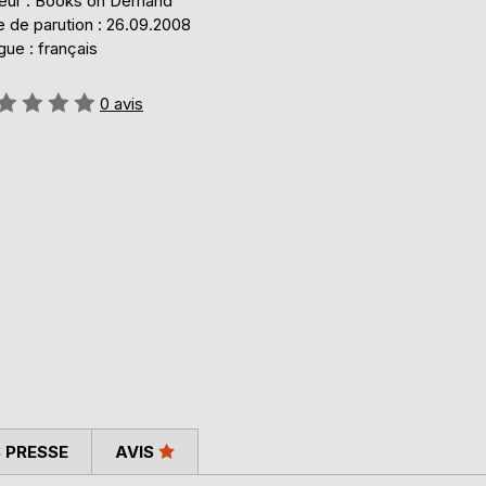
teur : Books on Demand
e de parution : 26.09.2008
ue : français
uation:
0
avis
 PRESSE
AVIS