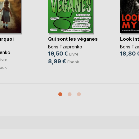
urquoi
Qui sont les véganes
Look in
Boris Tzaprenko
Boris Tz
renko
19,50 €
18,80 
Livre
ivre
8,99 €
Ebook
ook