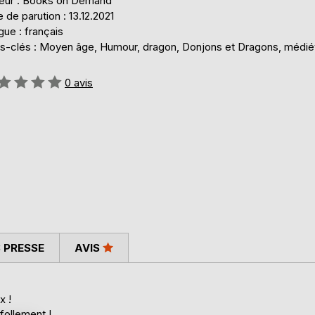
teur : Books on Demand
 de parution : 13.12.2021
ue : français
s-clés : Moyen âge, Humour, dragon, Donjons et Dragons, médié
uation:
0
avis
 PRESSE
AVIS
x !
follement !