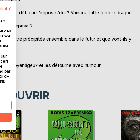
tialité
ncroyable défi qui s'impose à lui ? Vaincra-t-il le terrible dragon,
web.
tte entreprise ?
ou des
quence
ont-ils être précipités ensemble dans le futur et que vont-ils y
s
suivi
 sur
tiers
contes moyenâgeux et les détourne avec humour.
ne
ng par
ts ci-
ir.
ÉCOUVRIR