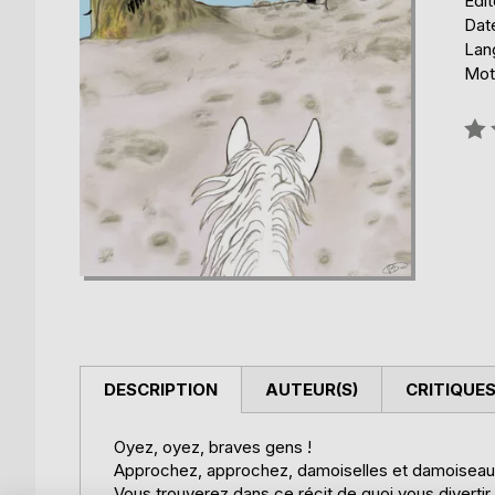
Édi
Date
Lang
Mot
Éval
0%
DESCRIPTION
AUTEUR(S)
CRITIQUES
Oyez, oyez, braves gens !
Approchez, approchez, damoiselles et damoiseau
Vous trouverez dans ce récit de quoi vous divertir 