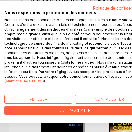
Politique de confiden
Arthur, le preux chevalier, réussira-t-il à relever l'i
Nous respectons la protection des données
obstacle principal à sa quête ?
Nous utilisons des cookies et des technologies similaires sur notre site 
Quel sera le rôle de Bel Éclair, son cheval, dans ce
Certains d'entre eux sont essentiels et techniquement nécessaires. Nous
utilisons également des méthodes d'analyse (par exemple des cookies 
empreintes digitales, ainsi que le suivi côté serveur) pour mesurer la fré
Par quel surprenant sortilège, Bel Éclair et Houla v
des visites sur notre site et la manière dont il est utilisé. Nous utilisons de
vivre ?
technologies de suivi à des fins de marketing et recourons à cet effet au 
côté serveur ainsi qu'à des fournisseurs tiers, ce qui permet d'utiliser des
cookies, des empreintes digitales, des pixels de suivi et des adresses IP
tous les appareils. Nous intégrons également sur notre site des contenus 
Ce récit reprend les ingrédients principaux des 
provenant d'autres fournisseurs (plateformes vidéo). Nous n'avons aucu
influence sur le traitement ultérieur des données et sur un éventuel tracki
le fournisseur tiers. Par votre réglage, vous acceptez les processus décri
dessus. Vous pouvez révoquer votre consentement avec effet pour l'aven
(
Mentions légales BoD
)
D’AUTRES TITRES À D
REFUSER
NON, AJUSTER
TOUT ACCEPTER