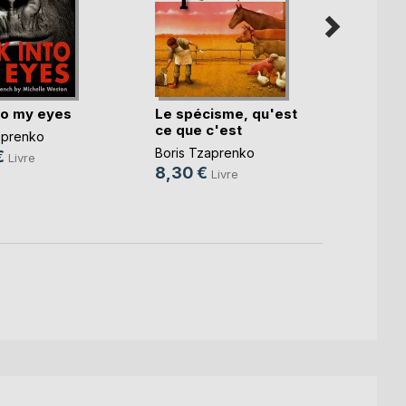
to my eyes
Le spécisme, qu'est
QUI v
ce que c'est
aprenko
Boris 
Boris Tzaprenko
€
12,0
Livre
8,30 €
Livre