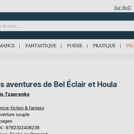
Sur BoD
MANCE
FANTASTIQUE
POÉSIE
PRATIQUE
PR
s aventures de Bel Éclair et Houla
is Tzaprenko
ence-fiction & fantasy
verture souple
 pages
N : 9782322408238