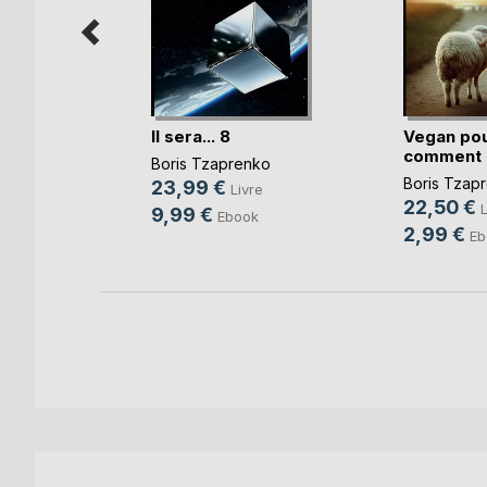
Il sera... 8
Vegan po
comment
nko
Boris Tzaprenko
Boris Tzap
23,99 €
re
Livre
22,50 €
L
9,99 €
Ebook
2,99 €
Eb