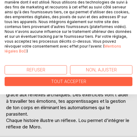
manière dont il est utilisé. Nous utilisons des technologies de suivi à
des fins de marketing et recourons à cet effet au suivi côté serveur
ainsi qu'à des fournisseurs tiers, ce qui permet d'utiliser des cookies,
des empreintes digitales, des pixels de suivi et des adresses IP sur
tous les appareils. Nous intégrons également sur notre site des
contenus tiers provenant d'autres fournisseurs (plateformes vidéo).
Nous n'avons aucune influence sur le traitement ultérieur des données
et sur un éventuel tracking par le fournisseur tiers. Par votre réglage,
DESCRIPTION
vous acceptez les processus décrits ci-dessus. Vous pouvez
révoquer votre consentement avec effet pour l'avenir. (
Mentions
légales BoD
)
Lou adore les aventures, seulement c'est embêtant quand
il sursaute devant un hérisson ou qu'il s'endort devant un
ours. Comment l'aider à devenir un vrai ninja prêt à explorer
REFUSER
NON, AJUSTER
le monde en toute confiance?
TOUT ACCEPTER
Découvre cette série de livres pour t'aider à te construire
grâce aux réflexes archaïques. Des exercices vont t'aider
à travailler tes émotions, tes apprentissages et la gestion
de ton corps en éliminant les automatismes qui te
parasitent.
Chaque histoire illustre un réflexe. Lou permet d'intégrer le
réflexe de Moro.