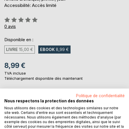
Accessibilité: Accès limité
Évaluation:
0%
0
avis
Disponible en :
LIVRE
15,00 €
EBOOK
8,99 €
8,99 €
TVA incluse
Téléchargement disponible dès maintenant
Politique de confidentialité
AJOUTER AU PANIER
Nous respectons la protection des données
Nous utilisons des cookies et des technologies similaires sur notre
site web. Certains d'entre eux sont essentiels et techniquement
Ajouter à ma liste d'envies
nécessaires. Nous utilisons également des méthodes d'analyse (par
Laisser un avis
exemple des cookies ou des empreintes digitales, ainsi que le suivi
côté serveur) pour mesurer la fréquence des visites sur notre site et la