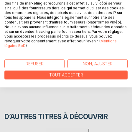
des fins de marketing et recourons à cet effet au suivi côté serveur
ainsi qu'à des fournisseurs tiers, ce qui permet d'utiliser des cookies,
des empreintes digitales, des pixels de suivi et des adresses IP sur
Sir Arthur Conan Doyle nous livre une vision pleine
tous les appareils. Nous intégrons également sur notre site des
d'humour et de charme des aventures d'un officier
contenus tiers provenant d'autres fournisseurs (plateformes vidéo).
Nous n'avons aucune influence sur le traitement ultérieur des données
d'empire atypique mais tellement français.
et sur un éventuel tracking par le fournisseur tiers. Par votre réglage,
vous acceptez les processus décrits ci-dessus. Vous pouvez
révoquer votre consentement avec effet pour l'avenir. (
Mentions
AUTEUR(S)
légales BoD
)
CRITIQUES PRESSE
REFUSER
NON, AJUSTER
TOUT ACCEPTER
AVIS
D’AUTRES TITRES À DÉCOUVRIR