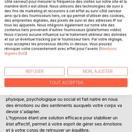
Laisser un avis
côté serveur) pour mesurer la fréquence des visites sur notre site et la
manière dont il est utilisé. Nous utilisons des technologies de suivi à
des fins de marketing et recourons à cet effet au suivi côté serveur
ainsi qu'à des fournisseurs tiers, ce qui permet d'utiliser des cookies,
des empreintes digitales, des pixels de suivi et des adresses IP sur
tous les appareils. Nous intégrons également sur notre site des
contenus tiers provenant d'autres fournisseurs (plateformes vidéo).
Nous n'avons aucune influence sur le traitement ultérieur des données
et sur un éventuel tracking par le fournisseur tiers. Par votre réglage,
vous acceptez les processus décrits ci-dessus. Vous pouvez
DESCRIPTION
révoquer votre consentement avec effet pour l'avenir. (
Mentions
légales BoD
)
Le rythme de vie effréné du monde contemporain, le
tumulte de la vie quotidienne, impose des exigences
REFUSER
NON, AJUSTER
quotidiennes provoquant une détérioration importante de
notre qualité de vie.
TOUT ACCEPTER
De ce fait, personne n'échappe à l'impact du stress.
Or, une situation stressante affecte notre bien-être
physique, psychologique ou social et fait naitre en nous
des émotions ou des sentiments auxquels votre corps va
devoir s'adapter.
L'hypnose étant une solution efficace pour stabiliser un
état affectif, permet à votre esprit de gérer ses émotions
et à votre corps de retrouver un équilibre.