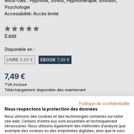
Mots-clés : Hypnose, Stress, Hypnotherapie, Emotion,
Psychologie
Accessibilité: Accès limité
Évaluation:
0%
0
avis
Disponible en :
LIVRE
9,90 €
EBOOK
7,49 €
7,49 €
TVA incluse
Téléchargement disponible dès maintenant
Politique de confidentialité
Nous respectons la protection des données
AJOUTER AU PANIER
Nous utilisons des cookies et des technologies similaires sur notre
site web. Certains d'entre eux sont essentiels et techniquement
nécessaires. Nous utilisons également des méthodes d'analyse (par
Ajouter à ma liste d'envies
exemple des cookies ou des empreintes digitales, ainsi que le suivi