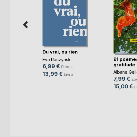
s de
Du vrai, ou rien
91 poème
Eva Raczynski
gratitude
Ségur
6,99 €
Ebook
k
Albane Gell
13,99 €
Livre
7,99 €
Eb
15,00 €
L