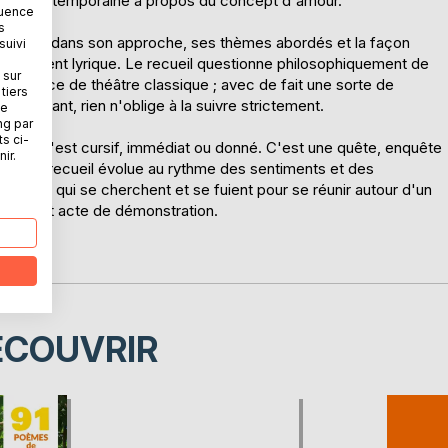
oésie contemporaine à propos du concept d'amour.
quence
s
 moderne dans son approche, ses thèmes abordés et la façon
suivi
'uniquement lyrique. Le recueil questionne philosophiquement de
 sur
une pièce de théâtre classique ; avec de fait une sorte de
tiers
ependant, rien n'oblige à la suivre strictement.
ne
ng par
ts ci-
ui, rien n'est cursif, immédiat ou donné. C'est une quête, enquête
ir.
tre. Le recueil évolue au rythme des sentiments et des
stes, qui se cherchent et se fuient pour se réunir autour d'un
il ne soit acte de démonstration.
ÉCOUVRIR