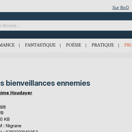
Sur BoD
MANCE
FANTASTIQUE
POÉSIE
PRATIQUE
PR
s bienveillances ennemies
ime Houdayer
sie
UB
,0 KB
: filigrane