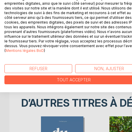
Les bienveillances ennemies est un recueil de p
empreintes digitales, ainsi que le suivi côté serveur) pour mesurer la fré
des visites sur notre site et la manière dont il est utilisé. Nous utilisons de
Il s'agit d'une poésie en alexandrins résolument
technologies de suivi à des fins de marketing et recourons à cet effet au 
côté serveur ainsi qu'à des fournisseurs tiers, ce qui permet d'utiliser des
qu'elle a d'être nouvellement ludique - plutôt qu
cookies, des empreintes digitales, des pixels de suivi et des adresses IP
près le sentiment humain, en épousant le cadre d'
tous les appareils. Nous intégrons également sur notre site des contenus 
chronologie amoureuse, dramatique et réflexive - c
provenant d'autres fournisseurs (plateformes vidéo). Nous n'avons aucu
influence sur le traitement ultérieur des données et sur un éventuel tracki
le fournisseur tiers. Par votre réglage, vous acceptez les processus décri
L'amour se figure souvent par le discours car en l
dessus. Vous pouvez révoquer votre consentement avec effet pour l'aven
et investigation permanente de soi comme de l'au
(
Mentions légales BoD
)
questionnements philosophiques des deux protagoni
sentiment amoureux à l'état de ressenti, avant qu'
REFUSER
NON, AJUSTER
Mais qu'est-ce que l'amour sinon avoir de l'âme ?
TOUT ACCEPTER
D’AUTRES TITRES À D