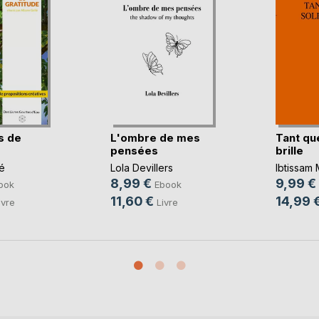
s de
L'ombre de mes
Tant que
pensées
brille
é
Lola Devillers
Ibtissam
8,99 €
9,99 €
ook
Ebook
11,60 €
14,99 
ivre
Livre