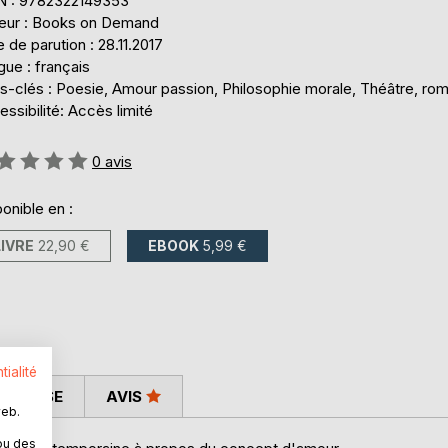
N : 9782322149353
teur : Books on Demand
 de parution : 28.11.2017
ue : français
s-clés : Poesie, Amour passion, Philosophie morale, Théâtre, ro
ssibilité: Accès limité
uation:
0
avis
onible en :
LIVRE
22,90 €
EBOOK
5,99 €
tialité
 PRESSE
AVIS
web.
ou des