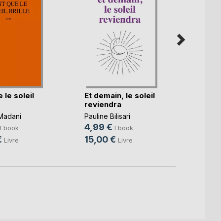
 le soleil
Et demain, le soleil
La ra
reviendra
coeur
 Madani
Pauline Bilisari
Philys
4,99 €
7,49
Ebook
Ebook
€
15,00 €
14,0
Livre
Livre