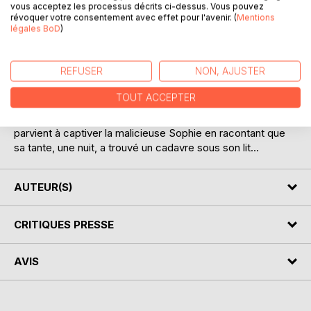
DESCRIPTION
vous acceptez les processus décrits ci-dessus. Vous pouvez
révoquer votre consentement avec effet pour l'avenir. (
Mentions
légales BoD
)
Décidément, les idées de Sophie tournent toujours à la
catastrophe ! Avec ses frères, Léonce et Arthur, elle teint
REFUSER
NON, AJUSTER
un mouton en noir, brûle les poils du chien Bijou, et manque
de mettre le feu à sa robe... Même quand ses cousins se
TOUT ACCEPTER
réunissent pour raconter des histoires, la fillette ne peut
s'empêcher de leur jouer des tours ! Pourtant, Louis
parvient à captiver la malicieuse Sophie en racontant que
sa tante, une nuit, a trouvé un cadavre sous son lit...
AUTEUR(S)
CRITIQUES PRESSE
AVIS