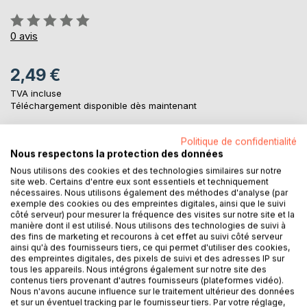
Évaluation:
0%
0
avis
2,49 €
TVA incluse
Téléchargement disponible dès maintenant
Politique de confidentialité
AJOUTER AU PANIER
Nous respectons la protection des données
Nous utilisons des cookies et des technologies similaires sur notre
site web. Certains d'entre eux sont essentiels et techniquement
Ajouter à ma liste d'envies
nécessaires. Nous utilisons également des méthodes d'analyse (par
exemple des cookies ou des empreintes digitales, ainsi que le suivi
Laisser un avis
côté serveur) pour mesurer la fréquence des visites sur notre site et la
manière dont il est utilisé. Nous utilisons des technologies de suivi à
des fins de marketing et recourons à cet effet au suivi côté serveur
ainsi qu'à des fournisseurs tiers, ce qui permet d'utiliser des cookies,
des empreintes digitales, des pixels de suivi et des adresses IP sur
tous les appareils. Nous intégrons également sur notre site des
contenus tiers provenant d'autres fournisseurs (plateformes vidéo).
Nous n'avons aucune influence sur le traitement ultérieur des données
et sur un éventuel tracking par le fournisseur tiers. Par votre réglage,