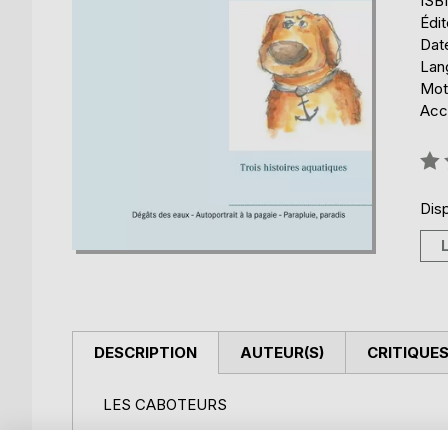
ISB
Édi
Date
Lang
Mot
Acce
Éval
0%
Disp
DESCRIPTION
AUTEUR(S)
CRITIQUES
LES CABOTEURS
Marc Charles et Lucile Sommereisen