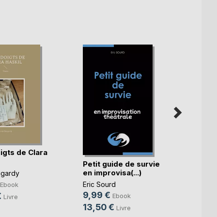
igts de Clara
Petit guide de survie
Voyag
en improvisa(...)
ugardy
Matthi
Eric Sourd
Ebook
3,99
9,99 €
€
Ebook
Livre
6,00
13,50 €
Livre