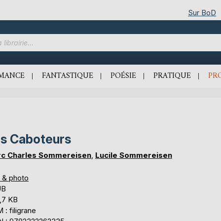
Sur BoD
MANCE
FANTASTIQUE
POÉSIE
PRATIQUE
PR
s Caboteurs
c Charles Sommereisen
,
Lucile Sommereisen
s & photo
UB
,7 KB
: filigrane