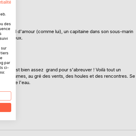
tialité
web.
ou des
quence
sse en mal d'amour (comme lui), un capitaine dans son sous-marin
s
r avec eux.
suivi
 sur
tiers
ne
ng par
ts ci-
le, c'est bien assez grand pour s'abreuver ! Voilà tout un
ir.
es amertumes, au gré des vents, des houles et des rencontres. Se
au ras de l'eau.