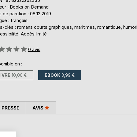
N : 9782322262335
teur : Books on Demand
 de parution : 08.12.2019
ue : français
s-clés : romans courts graphiques, maritimes, romantique, humor
ssibilité: Accès limité
uation:
0
avis
onible en :
LIVRE
10,00 €
EBOOK
3,99 €
 PRESSE
AVIS