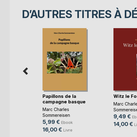
D’AUTRES TITRES À D
um
Papillons de la
Witz le F
der
campagne basque
Marc Charl
Marc Charles
Sommereis
er-Hewer
Sommereisen
9,49 €
Eb
k
5,99 €
Ebook
14,00 €
L
e
16,00 €
Livre