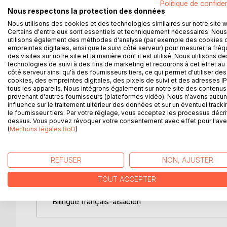
Politique de confiden
Nous respectons la protection des données
Nous utilisons des cookies et des technologies similaires sur notre site 
Dégâts des eaux
Certains d'entre eux sont essentiels et techniquement nécessaires. Nous
utilisons également des méthodes d'analyse (par exemple des cookies 
empreintes digitales, ainsi que le suivi côté serveur) pour mesurer la fré
Où l'on rencontre un chien existentiel, sa maître
des visites sur notre site et la manière dont il est utilisé. Nous utilisons de
d'appartement et Jonas qui veut sortir pour danse
technologies de suivi à des fins de marketing et recourons à cet effet au 
côté serveur ainsi qu'à des fournisseurs tiers, ce qui permet d'utiliser des
cookies, des empreintes digitales, des pixels de suivi et des adresses IP
tous les appareils. Nous intégrons également sur notre site des contenus 
Autoportrait à la pagaie
provenant d'autres fournisseurs (plateformes vidéo). Nous n'avons aucu
influence sur le traitement ultérieur des données et sur un éventuel tracki
le fournisseur tiers. Par votre réglage, vous acceptez les processus décri
L'homme de terre a soif de mer. La rade de Marseil
dessus. Vous pouvez révoquer votre consentement avec effet pour l'aven
univers où vivre des frayeurs, des bonheurs et d
(
Mentions légales BoD
)
dessine à mesure en creux, la Ville vue de la mer, 
REFUSER
NON, AJUSTER
Parapluie paradis
TOUT ACCEPTER
Amours d'enfance sous un saule pleureur.
Bilingue français-alsacien