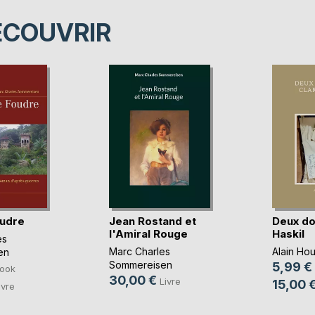
ÉCOUVRIR
oudre
Jean Rostand et
Deux do
l'Amiral Rouge
Haskil
es
Marc Charles
Alain Ho
en
Sommereisen
5,99 €
ook
30,00 €
Livre
15,00 
ivre