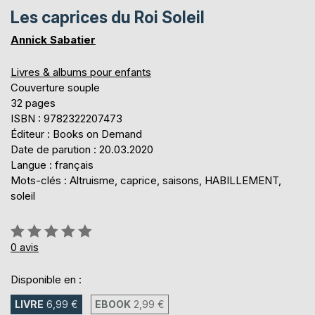
Les caprices du Roi Soleil
Annick Sabatier
Livres & albums pour enfants
Couverture souple
32 pages
ISBN : 9782322207473
Éditeur : Books on Demand
Date de parution : 20.03.2020
Langue : français
Mots-clés : Altruisme, caprice, saisons, HABILLEMENT,
soleil
Évaluation:
0%
0
avis
Disponible en :
LIVRE
6,99 €
EBOOK
2,99 €