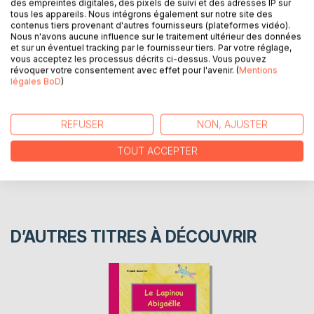
des empreintes digitales, des pixels de suivi et des adresses IP sur
une garde-robe digne de son rang. Il est très satisfait
tous les appareils. Nous intégrons également sur notre site des
contenus tiers provenant d'autres fournisseurs (plateformes vidéo).
mais...
Nous n'avons aucune influence sur le traitement ultérieur des données
et sur un éventuel tracking par le fournisseur tiers. Par votre réglage,
vous acceptez les processus décrits ci-dessus. Vous pouvez
AUTEUR(S)
révoquer votre consentement avec effet pour l'avenir. (
Mentions
légales BoD
)
CRITIQUES PRESSE
REFUSER
NON, AJUSTER
AVIS
TOUT ACCEPTER
D’AUTRES TITRES À DÉCOUVRIR