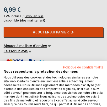
6,99 €
TVA incluse /
Envoi en sus
disponible (dès maintenant)
AJOUTER AU PANIER
Ajouter à ma liste d'envies
Laisser un avis
Politique de confidentialité
Nous respectons la protection des données
Nous utilisons des cookies et des technologies similaires sur notre
site web. Certains d'entre eux sont essentiels et techniquement
nécessaires. Nous utilisons également des méthodes d'analyse (par
DESCRIPTION
exemple des cookies ou des empreintes digitales, ainsi que le suivi
côté serveur) pour mesurer la fréquence des visites sur notre site et la
manière dont il est utilisé. Nous utilisons des technologies de suivi à
des fins de marketing et recourons à cet effet au suivi côté serveur
Le Roi Soleil décide qu'il en a assez d'être nu. Il convoque
ainsi qu'à des fournisseurs tiers, ce qui permet d'utiliser des cookies,
la meilleure couturière et lui ordonne de lui confectionner