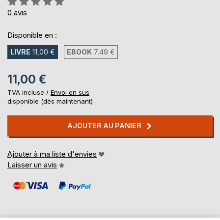
0%
0
avis
Disponible en :
LIVRE
11,00 €
EBOOK
7,49 €
11,00 €
TVA incluse /
Envoi en sus
disponible (dès maintenant)
AJOUTER AU PANIER
Ajouter à ma liste d'envies
Laisser un avis