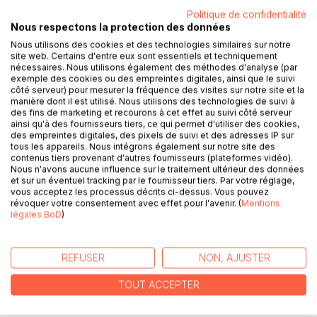
Politique de confidentialité
Nous respectons la protection des données
DESCRIPTION
Nous utilisons des cookies et des technologies similaires sur notre
site web. Certains d'entre eux sont essentiels et techniquement
nécessaires. Nous utilisons également des méthodes d'analyse (par
Les chemins d'Euterpe est une invitation à suivre la voie du
exemple des cookies ou des empreintes digitales, ainsi que le suivi
rêve de Marcel Nuss, à écouter la mélodie de ses
côté serveur) pour mesurer la fréquence des visites sur notre site et la
rencontres au fil des soubresauts de son coeur.
manière dont il est utilisé. Nous utilisons des technologies de suivi à
des fins de marketing et recourons à cet effet au suivi côté serveur
C'est parce que Marcel Nuss est infiniment respectueux
ainsi qu'à des fournisseurs tiers, ce qui permet d'utiliser des cookies,
de votre monde qu'il vous offre d'abord la porte de ses
des empreintes digitales, des pixels de suivi et des adresses IP sur
rêves.
tous les appareils. Nous intégrons également sur notre site des
D'un corps souffrant, déchiré de paradoxes, tant "rempli"
contenus tiers provenant d'autres fournisseurs (plateformes vidéo).
Nous n'avons aucune influence sur le traitement ultérieur des données
d'obsession d'amour que d'obsession de mort, chante un
et sur un éventuel tracking par le fournisseur tiers. Par votre réglage,
récit sans déni, les yeux grands ouverts et la conscience
vous acceptez les processus décrits ci-dessus. Vous pouvez
bien présente.
révoquer votre consentement avec effet pour l'avenir. (
Mentions
légales BoD
)
Avide de vivre et d'aimer, rêvant de rêver et d'être aimé, il
parvient pourtant à se mettre au diapason de l'autre. il est
aimant, attentif, inquiet, affolé, comme un enfant qui rejoint
REFUSER
NON, AJUSTER
le jeu dont la seule espérance est la partage.
Ne manquez pas son coup de plume lorsqu'il dessine la
TOUT ACCEPTER
douceur du ventre maternel sur un chemin de lettres.