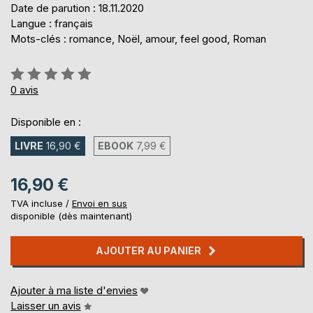
Date de parution : 18.11.2020
Langue : français
Mots-clés : romance, Noël, amour, feel good, Roman
Évaluation:
0%
0
avis
Disponible en :
LIVRE
16,90 €
EBOOK
7,99 €
16,90 €
TVA incluse /
Envoi en sus
disponible (dès maintenant)
AJOUTER AU PANIER
Ajouter à ma liste d'envies
Laisser un avis