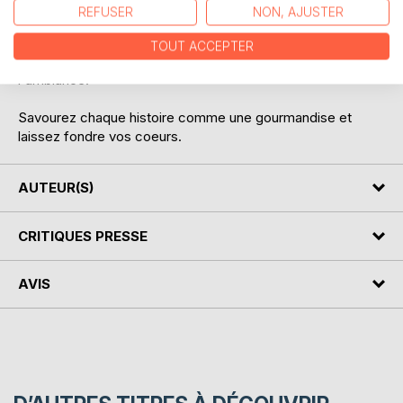
vous concocter ce florilège de huit histoires inédites. Un
REFUSER
NON, AJUSTER
concentré de romances et d'émotions, à déguster sans
modération. Un chocolat chaud légèrement parfumé à la
TOUT ACCEPTER
cannelle dans la main, pour se mettre encore plus dans
l'ambiance.
Savourez chaque histoire comme une gourmandise et
laissez fondre vos coeurs.
AUTEUR(S)
CRITIQUES PRESSE
AVIS