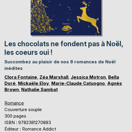
Les chocolats ne fondent pas à Noël,
les coeurs oui !
Succombez au plaisir de nos 8 romances de Noël
inédites
Clora Fontaine
,
Zéa Marshall
,
Jessica Motron
,
Bella
Doré
,
Mickaële Eloy
,
Marie-Claude Catuogno
,
Agnès
Brown
,
Nathalie Sambat
Romance
Couverture souple
300 pages
ISBN : 9782381270883
Éditeur : Romance Addict