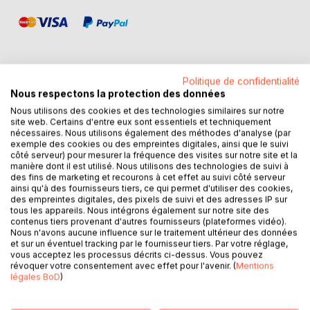
Politique de confidentialité
Nous respectons la protection des données
DESCRIPTION
Nous utilisons des cookies et des technologies similaires sur notre
site web. Certains d'entre eux sont essentiels et techniquement
nécessaires. Nous utilisons également des méthodes d'analyse (par
Noël peut être catastrophique, romantique, tendre, drôle,
exemple des cookies ou des empreintes digitales, ainsi que le suivi
cocasse... mais Noël conserve toujours sa magie...
côté serveur) pour mesurer la fréquence des visites sur notre site et la
manière dont il est utilisé. Nous utilisons des technologies de suivi à
des fins de marketing et recourons à cet effet au suivi côté serveur
Prenez une pincée de personnages ne croyant plus en
ainsi qu'à des fournisseurs tiers, ce qui permet d'utiliser des cookies,
l'amour ou en Noël, qu'ils soient dentiste, vétérinaire ou
des empreintes digitales, des pixels de suivi et des adresses IP sur
working girl... Ajoutez-y une dose de situations
tous les appareils. Nous intégrons également sur notre site des
contenus tiers provenant d'autres fournisseurs (plateformes vidéo).
rocambolesques, de contre temps ou de quiproquos.
Nous n'avons aucune influence sur le traitement ultérieur des données
Agrémentez de décors enneigés. Saupoudrez le tout d'un
et sur un éventuel tracking par le fournisseur tiers. Par votre réglage,
peu de magie de Noël, et qui sait l'amour s'invitera peut-
vous acceptez les processus décrits ci-dessus. Vous pouvez
révoquer votre consentement avec effet pour l'avenir. (
Mentions
être au pied du sapin...
légales BoD
)
C'est la recette que ces auteures ont suivie à la lettre pour