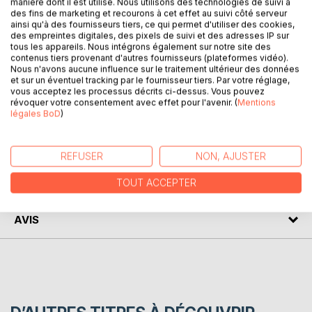
Cinq vient d'arriver dans l'école Oovoss et déjà une jeune
manière dont il est utilisé. Nous utilisons des technologies de suivi à
des fins de marketing et recourons à cet effet au suivi côté serveur
femme semble le connaitre, mentionnant son frère ainé,
ainsi qu'à des fournisseurs tiers, ce qui permet d'utiliser des cookies,
Drei.
des empreintes digitales, des pixels de suivi et des adresses IP sur
tous les appareils. Nous intégrons également sur notre site des
contenus tiers provenant d'autres fournisseurs (plateformes vidéo).
Les cours ne vont pas tarder à commencer et, avec eux,
Nous n'avons aucune influence sur le traitement ultérieur des données
les ennuis. En effet, malgré son statut d'enfant du
et sur un éventuel tracking par le fournisseur tiers. Par votre réglage,
phénomène, Cinq ne semble pas très à l'aise par rapport à
vous acceptez les processus décrits ci-dessus. Vous pouvez
révoquer votre consentement avec effet pour l'avenir. (
Mentions
ces camarades, pourtant simples nymphes.
légales BoD
)
AUTEUR(S)
REFUSER
NON, AJUSTER
CRITIQUES PRESSE
TOUT ACCEPTER
AVIS