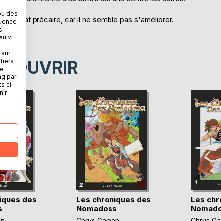
ou des
son état précaire, car il ne semble pas s'améliorer.
quence
s
suivi
 sur
ÉCOUVRIR
tiers
ne
ng par
ts ci-
ir.
iques des
Les chroniques des
Les chr
s
Nomadoss
Nomado
an
Chrys Gaman
Chrys G