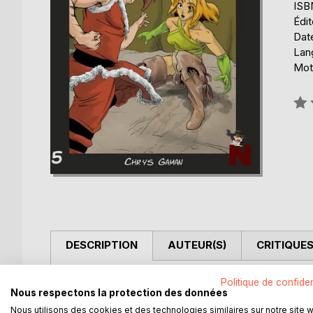
ISB
Édit
Date
Lang
Mot
Éval
0%
DESCRIPTION
AUTEUR(S)
CRITIQUES
Tandis que l'enseignant George, qui passe en juge
Politique de confiden
Nous respectons la protection des données
tourné, va devoir prendre une décision pénible po
discorde prend de l'ampleur entre ces derniers, l
Nous utilisons des cookies et des technologies similaires sur notre site 