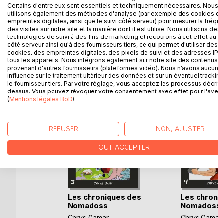
Certains d'entre eux sont essentiels et techniquement nécessaires. Nous
utilisons également des méthodes d'analyse (par exemple des cookies 
De son côté, Blanche envisage d'informer Cinq de 
empreintes digitales, ainsi que le suivi côté serveur) pour mesurer la fré
des visites sur notre site et la manière dont il est utilisé. Nous utilisons de
technologies de suivi à des fins de marketing et recourons à cet effet au 
côté serveur ainsi qu'à des fournisseurs tiers, ce qui permet d'utiliser des
cookies, des empreintes digitales, des pixels de suivi et des adresses IP
D’AUTRES TITRES À D
tous les appareils. Nous intégrons également sur notre site des contenus 
provenant d'autres fournisseurs (plateformes vidéo). Nous n'avons aucu
influence sur le traitement ultérieur des données et sur un éventuel tracki
le fournisseur tiers. Par votre réglage, vous acceptez les processus décri
dessus. Vous pouvez révoquer votre consentement avec effet pour l'aven
(
Mentions légales BoD
)
REFUSER
NON, AJUSTER
TOUT ACCEPTER
des
Les chroniques des
Les chron
Nomadoss
Nomados
e
Chrys Gaman
Chrys Gam