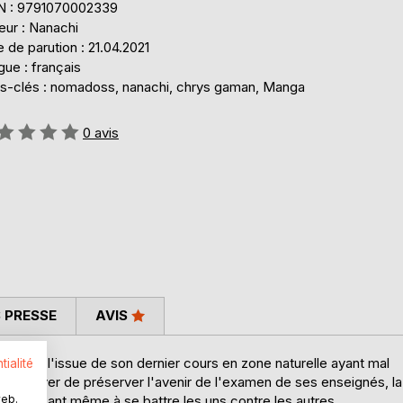
N : 9791070002339
eur : Nanachi
 de parution : 21.04.2021
ue : français
s-clés : nomadoss, nanachi, chrys gaman, Manga
uation:
0
avis
 PRESSE
AVIS
ment à l'issue de son dernier cours en zone naturelle ayant mal
tialité
ur essayer de préserver l'avenir de l'examen de ses enseignés, la
es poussant même à se battre les uns contre les autres.
web.