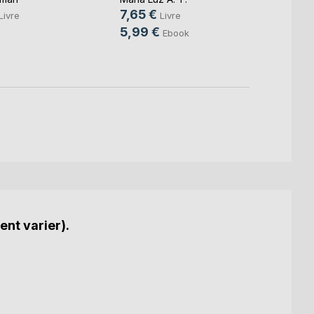
7,65 €
18,9
Livre
Livre
5,99 €
5,99
Ebook
ent varier).