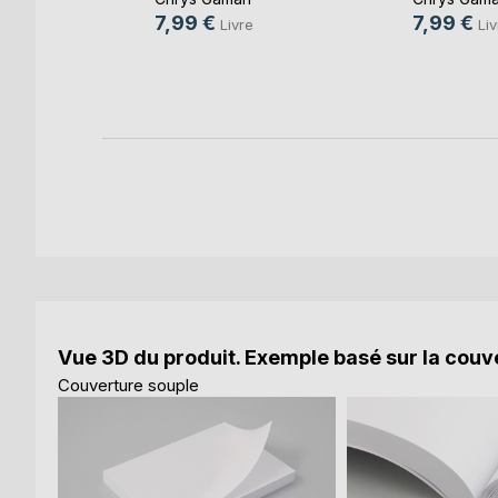
7,99 €
7,99 €
e
Livre
Liv
k
Vue 3D du produit. Exemple basé sur la couve
Couverture souple