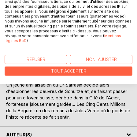
ainsi qu'à des fournisseurs tiers, ce qui permet d'utiliser des cookies,
des empreintes digitales, des pixels de suivi et des adresses IP sur
tous les appareils. Nous intégrons également sur notre site des
Le Dr Sarrasin, paisible savant français, se trouve soudain à
contenus tiers provenant d'autres fournisseurs (plateformes vidéo).
la tête d'un fabuleux héritage : les cinq cents millions de la
Nous n'avons aucune influence sur le traitement ultérieur des données
et sur un éventuel tracking par le fournisseur tiers. Par votre réglage,
Bégum Gokool. Mais le Pr Schultze revendique
vous acceptez les processus décrits ci-dessus. Vous pouvez
vigoureusement sa part. Les deux hommes finissent par
révoquer votre consentement avec effet pour l'avenir. (
Mentions
s'entendre et partagent cette mirifique fortune. Tandis que
légales BoD
)
le Français emploie son argent à l'édification d'une cité
modèle, France-Ville, l'Allemand, lui, élève la Cité de l'Acier.
Herr Schultze a tenu des propos alarmants sur France-Ville
REFUSER
NON, AJUSTER
: " J'espère, a-t-il dit, que l'expérience que nous ferons sur
TOUT ACCEPTER
elle servira d'exemple au monde. "
Un jeune ami alsacien du Dr Sarrasin décide alors
d'espionner les oeuvres de Schultze et, se faisant passer
pour un citoyen suisse, pénètre dans la Cité de l'Acier,
forteresse jalousement gardée... Les Cinq Cents Millions
de la Bégum : un des romans de Jules Verne où le poids de
l'histoire récente se fait sentir.
AUTEUR(S)